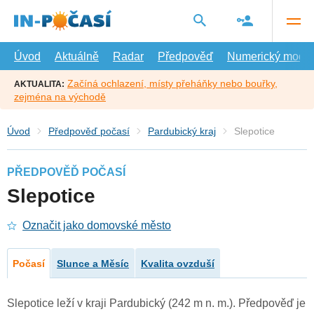
Přejít
na
hlavní
obsah
Úvod
Aktuálně
Radar
Předpověď
Numerický model
Začíná ochlazení, místy přeháňky nebo bouřky,
AKTUALITA:
zejména na východě
Úvod
Předpověď počasí
Pardubický kraj
Slepotice
PŘEDPOVĚĎ POČASÍ
Slepotice
Označit jako domovské město
Počasí
Slunce a Měsíc
Kvalita ovzduší
Slepotice leží v kraji Pardubický (242 m n. m.). Předpověď je