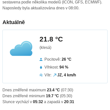
sestavena podle několika modelů (ICON, GFS, ECMWF).
Naposledy byla aktualizována dnes v 08:00.
Aktuálně
21.8 °C
(klesá)
Pocitově:
26 °C
Vlhkost:
94 %
Vítr:
JZ, 4 km/h
Dnes změřené maximum
23.4 °C
(07:30)
Dnes změřené minimum
19.7 °C
(05:30)
Slunce vychází v
05:32
a zapadá v
20:31