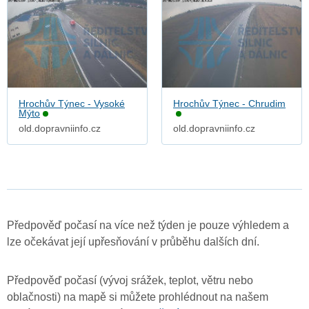
Hrochův Týnec - Vysoké
Hrochův Týnec - Chrudim
Mýto
old.dopravniinfo.cz
old.dopravniinfo.cz
Předpověď počasí na více než týden je pouze výhledem a
lze očekávat její upřesňování v průběhu dalších dní.
Předpověď počasí (vývoj srážek, teplot, větru nebo
oblačnosti) na mapě si můžete prohlédnout na našem