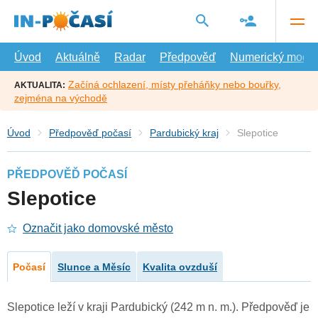
Přejít
na
hlavní
obsah
Úvod
Aktuálně
Radar
Předpověď
Numerický model
Začíná ochlazení, místy přeháňky nebo bouřky,
AKTUALITA:
zejména na východě
Úvod
Předpověď počasí
Pardubický kraj
Slepotice
PŘEDPOVĚĎ POČASÍ
Slepotice
Označit jako domovské město
Počasí
Slunce a Měsíc
Kvalita ovzduší
Slepotice leží v kraji Pardubický (242 m n. m.). Předpověď je