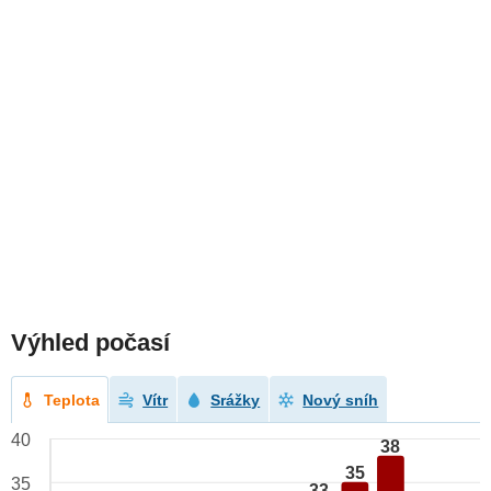
Výhled počasí
Teplota
Vítr
Srážky
Nový sníh
40
38
35
35
33