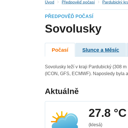
Úvod
Předpověď počasí
Pardubický kr
PŘEDPOVĚĎ POČASÍ
Sovolusky
Počasí
Slunce a Měsíc
Sovolusky leží v kraji Pardubický (308 m
(ICON, GFS, ECMWF). Naposledy byla ak
Aktuálně
27.8 °C
(klesá)