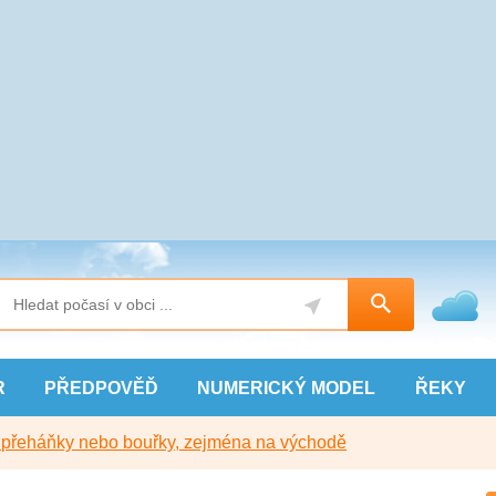
R
PŘEDPOVĚĎ
NUMERICKÝ
MODEL
ŘEKY
y přeháňky nebo bouřky, zejména na východě