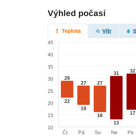
Výhled počasí
Teplota
Vítr
45
40
35
32
31
29
30
27
27
25
22
20
19
17
15
16
13
10
Čt
Pá
So
Ne
Po