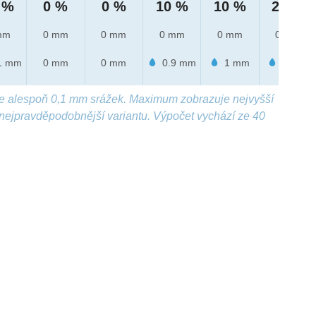
 %
0 %
0 %
10 %
10 %
20 %
mm
0 mm
0 mm
0 mm
0 mm
0 mm
1 mm
0 mm
0 mm
0.9 mm
1 mm
1 mm
e alespoň 0,1 mm srážek. Maximum zobrazuje nejvyšší
nejpravděpodobnější variantu. Výpočet vychází ze 40