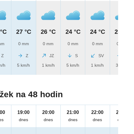
 °C
27 °C
26 °C
24 °C
24 °C
23 °C
mm
0 mm
0 mm
0 mm
0 mm
0 mm
Z
Z
JZ
S
SV
Z
m/h
5 km/h
1 km/h
5 km/h
1 km/h
3 km/h
žek na 48 hodin
:00
19:00
20:00
21:00
22:00
23:00
es
dnes
dnes
dnes
dnes
dnes