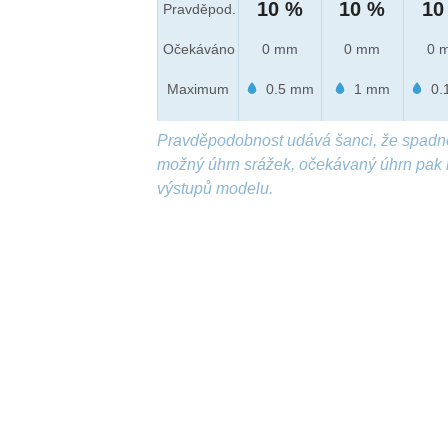
10 %
10 %
10
Pravděpod.
Očekáváno
0 mm
0 mm
0 
Maximum
0.5 mm
1 mm
0.
Pravděpodobnost udává šanci, že spadn
možný úhrn srážek, očekávaný úhrn pak 
výstupů modelu.