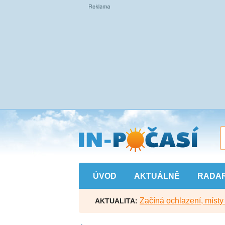
Přejít
na
hlavní
obsah
ÚVOD
AKTUÁLNĚ
RADA
Začíná ochlazení, míst
AKTUALITA: