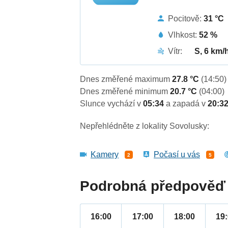
Pocitově:
31 °C
Vlhkost:
52 %
Vítr:
S, 6 km/
Dnes změřené maximum
27.8 °C
(14:50)
Dnes změřené minimum
20.7 °C
(04:00)
Slunce vychází v
05:34
a zapadá v
20:3
Nepřehlédněte z lokality Sovolusky:
Kamery
Počasí u vás
2
5
Podrobná předpověď 
16:00
17:00
18:00
19