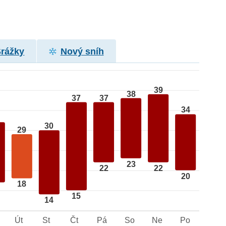
Srážky
Nový sníh
39
38
37
37
34
30
29
23
22
22
20
18
15
14
Út
St
Čt
Pá
So
Ne
Po