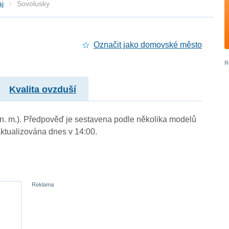
aj
Sovolusky
Označit jako domovské město
Kvalita ovzduší
 n. m.). Předpověď je sestavena podle několika modelů
tualizována dnes v 14:00.