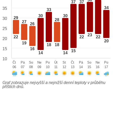
37
37
34
35
33
30
30
29
30
28
27
26
25
23
22
22
22
20
20
19
18
18
15
16
15
14
14
10
Čt
Pá
So
Ne
Po
Út
St
Čt
Pá
So
Ne
Po
06
07
08
09
10
11
12
13
14
15
16
17
Graf zobrazuje nejvyšší a nejnižší denní teploty v průběhu
příštích dnů.