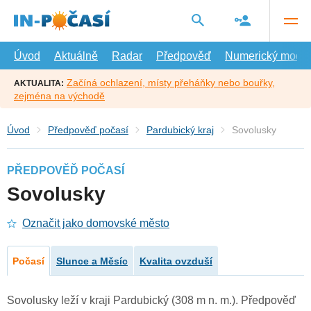
Přejít
na
hlavní
obsah
Úvod
Aktuálně
Radar
Předpověď
Numerický model
Začíná ochlazení, místy přeháňky nebo bouřky,
AKTUALITA:
zejména na východě
Úvod
Předpověď počasí
Pardubický kraj
Sovolusky
PŘEDPOVĚĎ POČASÍ
Sovolusky
Označit jako domovské město
Počasí
Slunce a Měsíc
Kvalita ovzduší
Sovolusky leží v kraji Pardubický (308 m n. m.). Předpověď