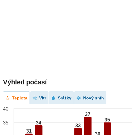
Výhled počasí
Teplota
Vítr
Srážky
Nový sníh
40
37
35
34
35
33
31
30