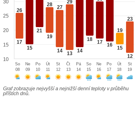
29
30
28
27
26
25
23
19
20
21
19
18
17
17
15
16
15
15
14
14
13
12
10
So
Ne
Po
Út
St
Čt
Pá
So
Ne
Po
Út
St
08
09
10
11
12
13
14
15
16
17
18
19
Graf zobrazuje nejvyšší a nejnižší denní teploty v průběhu
příštích dnů.