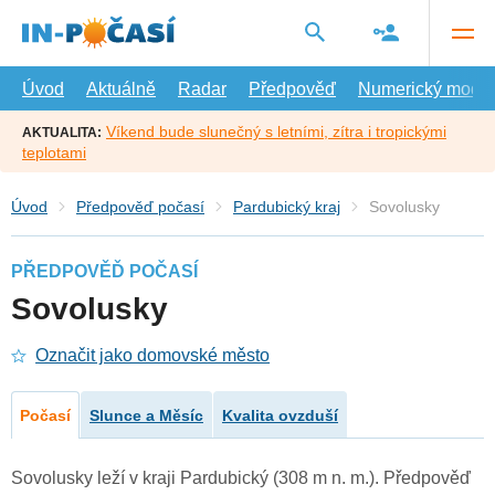
Přejít
na
hlavní
obsah
Úvod
Aktuálně
Radar
Předpověď
Numerický model
Víkend bude slunečný s letními, zítra i tropickými
AKTUALITA:
teplotami
Úvod
Předpověď počasí
Pardubický kraj
Sovolusky
PŘEDPOVĚĎ POČASÍ
Sovolusky
Označit jako domovské město
Počasí
Slunce a Měsíc
Kvalita ovzduší
Sovolusky leží v kraji Pardubický (308 m n. m.). Předpověď