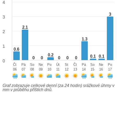
4
3
3
2.1
2
1.3
1
0.6
0.2
0.1
0.1
0
0
0
0
0
0
Čt
Pá
So
Ne
Po
Út
St
Čt
Pá
So
Ne
Po
06
07
08
09
10
11
12
13
14
15
16
17
Graf zobrazuje celkové denní (za 24 hodin) srážkové úhrny v
mm v průběhu příštích dnů.