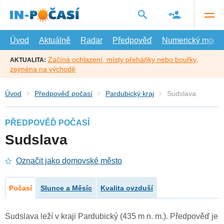
Přejít
na
hlavní
obsah
Úvod
Aktuálně
Radar
Předpověď
Numerický model
Začíná ochlazení, místy přeháňky nebo bouřky,
AKTUALITA:
zejména na východě
Úvod
Předpověď počasí
Pardubický kraj
Sudslava
PŘEDPOVĚĎ POČASÍ
Sudslava
Označit jako domovské město
Počasí
Slunce a Měsíc
Kvalita ovzduší
Sudslava leží v kraji Pardubický (435 m n. m.). Předpověď je