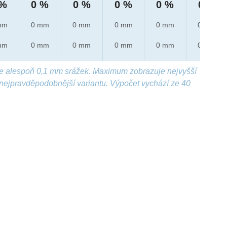
 %
0 %
0 %
0 %
0 %
0 %
mm
0 mm
0 mm
0 mm
0 mm
0 mm
mm
0 mm
0 mm
0 mm
0 mm
0 mm
e alespoň 0,1 mm srážek. Maximum zobrazuje nejvyšší
nejpravděpodobnější variantu. Výpočet vychází ze 40