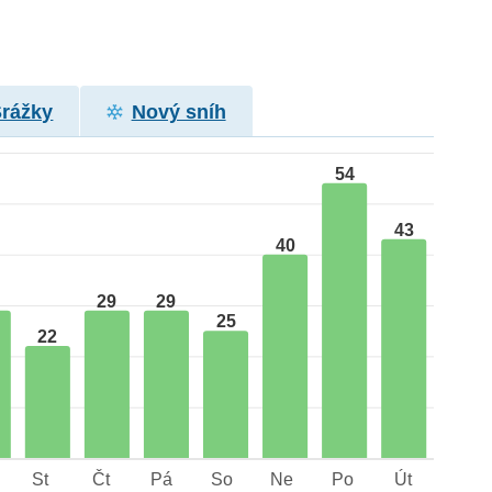
Srážky
Nový sníh
54
43
40
29
29
25
22
St
Čt
Pá
So
Ne
Po
Út