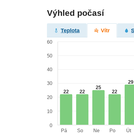
Výhled počasí
Teplota
Vítr
60
50
40
29
30
25
22
22
22
20
10
0
Pá
So
Ne
Po
Út