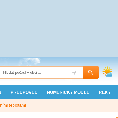
R
PŘEDPOVĚĎ
NUMERICKÝ
MODEL
ŘEKY
ními teplotami