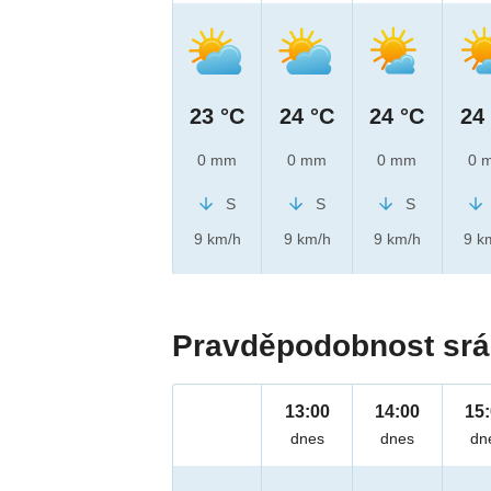
23 °C
24 °C
24 °C
24
0 mm
0 mm
0 mm
0 
S
S
S
9 km/h
9 km/h
9 km/h
9 k
Pravděpodobnost srá
13:00
14:00
15
dnes
dnes
dn