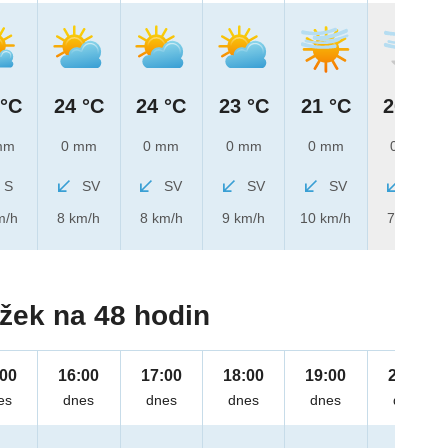
 °C
24 °C
24 °C
23 °C
21 °C
20 °C
mm
0 mm
0 mm
0 mm
0 mm
0 mm
S
SV
SV
SV
SV
SV
m/h
8 km/h
8 km/h
9 km/h
10 km/h
7 km/h
žek na 48 hodin
:00
16:00
17:00
18:00
19:00
20:00
es
dnes
dnes
dnes
dnes
dnes