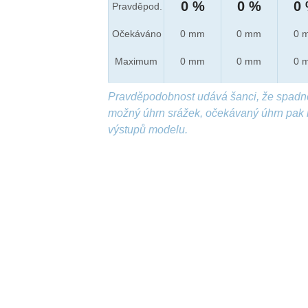
0 %
0 %
0
Pravděpod.
Očekáváno
0 mm
0 mm
0 
Maximum
0 mm
0 mm
0 
Pravděpodobnost udává šanci, že spadn
možný úhrn srážek, očekávaný úhrn pak 
výstupů modelu.