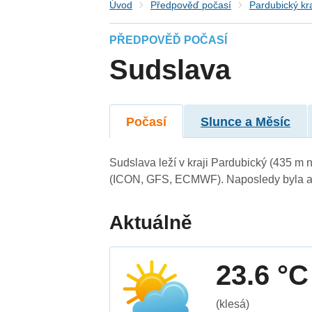
Úvod
Předpověď počasí
Pardubický kr
PŘEDPOVĚĎ POČASÍ
Sudslava
Počasí
Slunce a Měsíc
Sudslava leží v kraji Pardubický (435 m 
(ICON, GFS, ECMWF). Naposledy byla ak
Aktuálně
23.6 °C
(klesá)