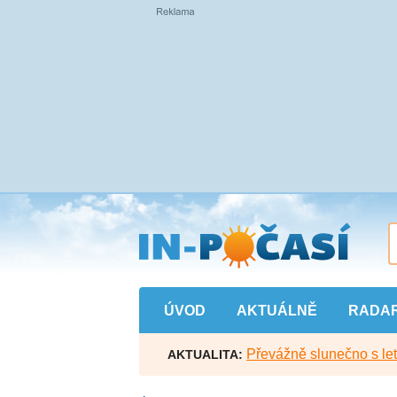
Přejít
na
hlavní
obsah
ÚVOD
AKTUÁLNĚ
RADA
Převážně slunečno s let
AKTUALITA: