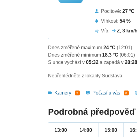
Pocitově:
27 °C
Vlhkost:
54 %
Vítr:
Z, 3 km/
Dnes změřené maximum
24 °C
(12:01)
Dnes změřené minimum
18.3 °C
(06:01)
Slunce vychází v
05:32
a zapadá v
20:2
Nepřehlédněte z lokality Sudslava:
Kamery
Počasí u vás
2
8
Podrobná předpověď 
13:00
14:00
15:00
16