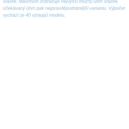
srážek. Maximum zobrazuje nejvyšší možný úhrn srážek,
očekávaný úhrn pak nejpravděpodobnější variantu. Výpočet
vychází ze 40 výstupů modelu.