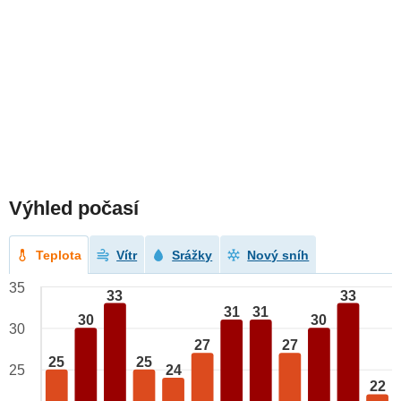
Výhled počasí
Teplota
Vítr
Srážky
Nový sníh
35
33
33
31
31
30
30
30
27
27
25
25
24
25
22