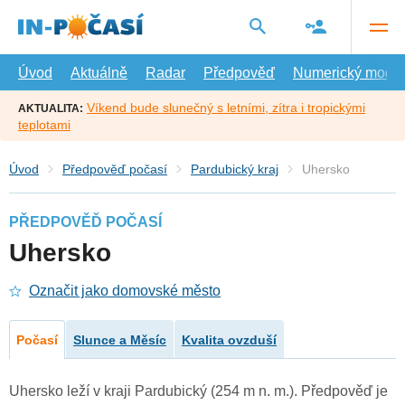
Přejít
na
hlavní
obsah
Úvod
Aktuálně
Radar
Předpověď
Numerický model
Víkend bude slunečný s letními, zítra i tropickými
AKTUALITA:
teplotami
Úvod
Předpověď počasí
Pardubický kraj
Uhersko
PŘEDPOVĚĎ POČASÍ
Uhersko
Označit jako domovské město
Počasí
Slunce a Měsíc
Kvalita ovzduší
Uhersko leží v kraji Pardubický (254 m n. m.). Předpověď je