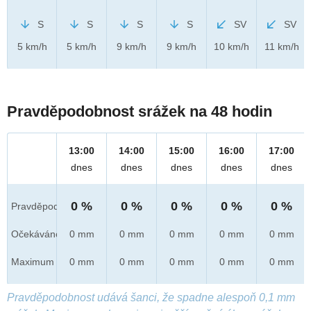
S
S
S
S
SV
SV
5 km/h
5 km/h
9 km/h
9 km/h
10 km/h
11 km/h
Pravděpodobnost srážek na 48 hodin
13:00
14:00
15:00
16:00
17:00
dnes
dnes
dnes
dnes
dnes
0 %
0 %
0 %
0 %
0 %
Pravděpod.
Očekáváno
0 mm
0 mm
0 mm
0 mm
0 mm
Maximum
0 mm
0 mm
0 mm
0 mm
0 mm
Pravděpodobnost udává šanci, že spadne alespoň 0,1 mm