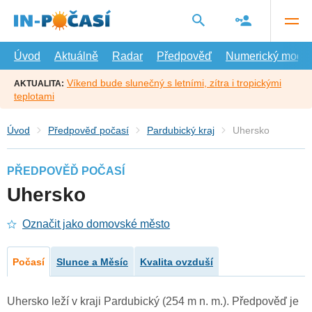
Přejít
na
hlavní
obsah
Úvod
Aktuálně
Radar
Předpověď
Numerický model
Víkend bude slunečný s letními, zítra i tropickými
AKTUALITA:
teplotami
Úvod
Předpověď počasí
Pardubický kraj
Uhersko
PŘEDPOVĚĎ POČASÍ
Uhersko
Označit jako domovské město
Počasí
Slunce a Měsíc
Kvalita ovzduší
Uhersko leží v kraji Pardubický (254 m n. m.). Předpověď je