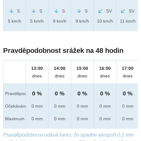
S
S
S
S
SV
SV
5 km/h
5 km/h
9 km/h
9 km/h
10 km/h
11 km/h
Pravděpodobnost srážek na 48 hodin
13:00
14:00
15:00
16:00
17:00
dnes
dnes
dnes
dnes
dnes
0 %
0 %
0 %
0 %
0 %
Pravděpod.
Očekáváno
0 mm
0 mm
0 mm
0 mm
0 mm
Maximum
0 mm
0 mm
0 mm
0 mm
0 mm
Pravděpodobnost udává šanci, že spadne alespoň 0,1 mm