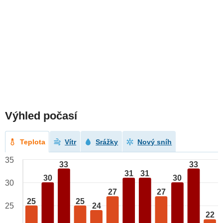
Výhled počasí
Teplota
Vítr
Srážky
Nový sníh
35
33
33
31
31
30
30
30
27
27
25
25
24
25
22