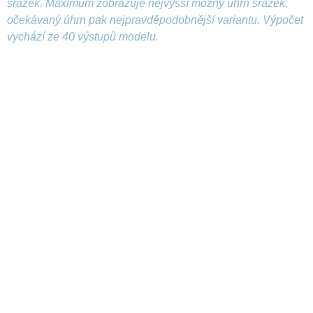
srážek. Maximum zobrazuje nejvyšší možný úhrn srážek,
očekávaný úhrn pak nejpravděpodobnější variantu. Výpočet
vychází ze 40 výstupů modelu.