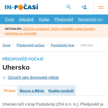
Přejít
na
hlavní
obsah
Úvod
Aktuálně
Radar
Předpověď
Numerický model
Začíná ochlazení, místy přeháňky nebo bouřky,
AKTUALITA:
zejména na východě
Úvod
Předpověď počasí
Pardubický kraj
Uhersko
PŘEDPOVĚĎ POČASÍ
Uhersko
Označit jako domovské město
Počasí
Slunce a Měsíc
Kvalita ovzduší
Uhersko leží v kraji Pardubický (254 m n. m.). Předpověď je