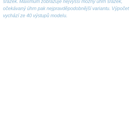
srážek. Maximum zobrazuje nejvyšší možný úhrn srážek,
očekávaný úhrn pak nejpravděpodobnější variantu. Výpočet
vychází ze 40 výstupů modelu.