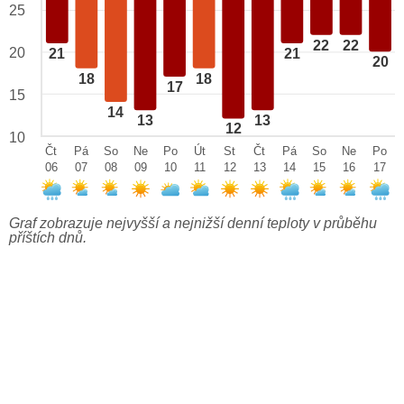
25
22
22
20
21
21
20
18
18
17
15
14
13
13
12
10
Čt
Pá
So
Ne
Po
Út
St
Čt
Pá
So
Ne
Po
06
07
08
09
10
11
12
13
14
15
16
17
Graf zobrazuje nejvyšší a nejnižší denní teploty v průběhu
příštích dnů.