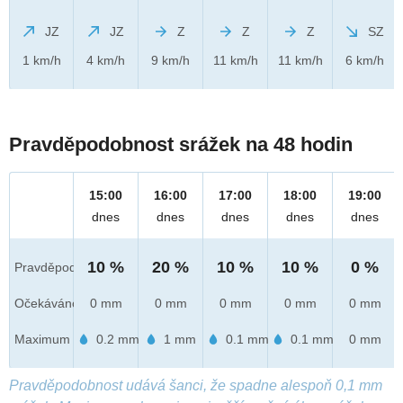
JZ
JZ
Z
Z
Z
SZ
1 km/h
4 km/h
9 km/h
11 km/h
11 km/h
6 km/h
Pravděpodobnost srážek na 48 hodin
15:00
16:00
17:00
18:00
19:00
dnes
dnes
dnes
dnes
dnes
10 %
20 %
10 %
10 %
0 %
Pravděpod.
Očekáváno
0 mm
0 mm
0 mm
0 mm
0 mm
Maximum
0.2 mm
1 mm
0.1 mm
0.1 mm
0 mm
Pravděpodobnost udává šanci, že spadne alespoň 0,1 mm