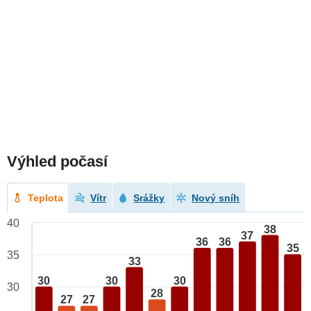
Výhled počasí
Teplota
Vítr
Srážky
Nový sníh
40
38
37
36
36
35
35
33
30
30
30
30
28
27
27