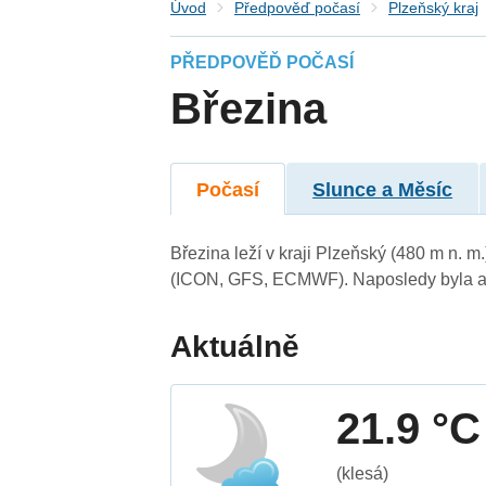
Úvod
Předpověď počasí
Plzeňský kraj
PŘEDPOVĚĎ POČASÍ
Březina
Počasí
Slunce a Měsíc
Březina leží v kraji Plzeňský (480 m n. 
(ICON, GFS, ECMWF). Naposledy byla ak
Aktuálně
21.9 °C
(klesá)