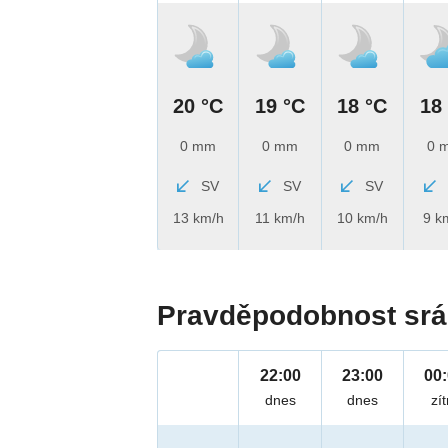
20 °C
19 °C
18 °C
18
0 mm
0 mm
0 mm
0 
SV
SV
SV
13 km/h
11 km/h
10 km/h
9 k
Pravděpodobnost srá
22:00
23:00
00
dnes
dnes
zít