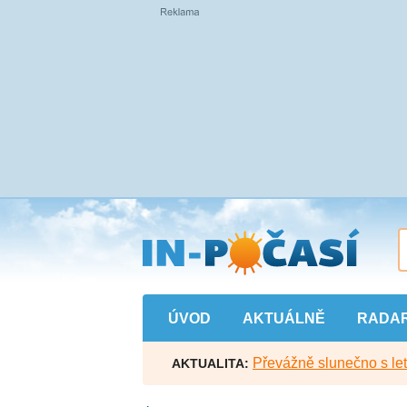
Přejít
na
hlavní
obsah
ÚVOD
AKTUÁLNĚ
RADA
Převážně slunečno s let
AKTUALITA: