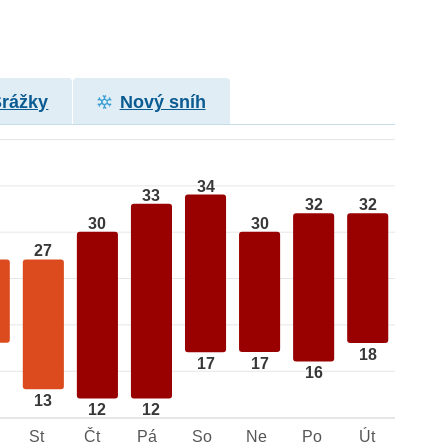
Srážky
Nový sníh
34
33
32
32
30
30
27
18
17
17
16
13
12
12
St
Čt
Pá
So
Ne
Po
Út