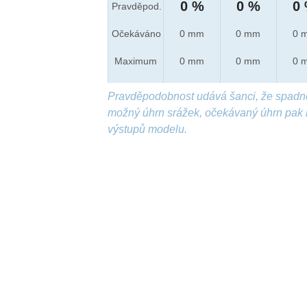
0 %
0 %
0
Pravděpod.
Očekáváno
0 mm
0 mm
0 
Maximum
0 mm
0 mm
0 
Pravděpodobnost udává šanci, že spadn
možný úhrn srážek, očekávaný úhrn pak 
výstupů modelu.