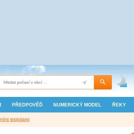
R
PŘEDPOVĚĎ
NUMERICKÝ
MODEL
ŘEKY
ními teplotami