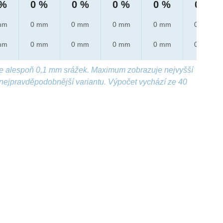
 %
0 %
0 %
0 %
0 %
0 %
mm
0 mm
0 mm
0 mm
0 mm
0 mm
mm
0 mm
0 mm
0 mm
0 mm
0 mm
e alespoň 0,1 mm srážek. Maximum zobrazuje nejvyšší
nejpravděpodobnější variantu. Výpočet vychází ze 40