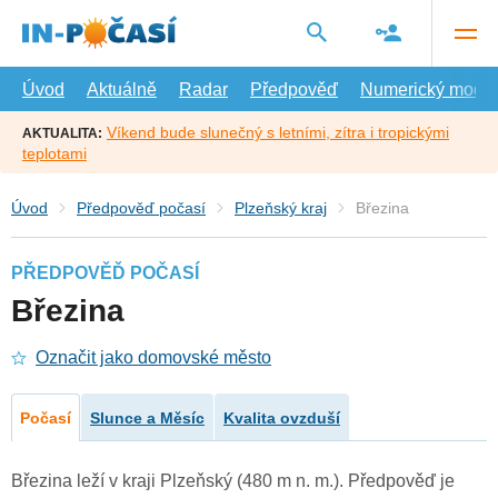
Přejít
na
hlavní
obsah
Úvod
Aktuálně
Radar
Předpověď
Numerický model
Víkend bude slunečný s letními, zítra i tropickými
AKTUALITA:
teplotami
Úvod
Předpověď počasí
Plzeňský kraj
Březina
PŘEDPOVĚĎ POČASÍ
Březina
Označit jako domovské město
Počasí
Slunce a Měsíc
Kvalita ovzduší
Březina leží v kraji Plzeňský (480 m n. m.). Předpověď je