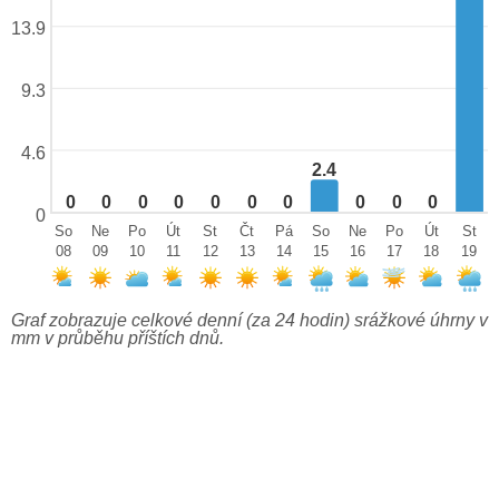
13.9
9.3
4.6
2.4
0
0
0
0
0
0
0
0
0
0
0
So
Ne
Po
Út
St
Čt
Pá
So
Ne
Po
Út
St
08
09
10
11
12
13
14
15
16
17
18
19
Graf zobrazuje celkové denní (za 24 hodin) srážkové úhrny v
mm v průběhu příštích dnů.