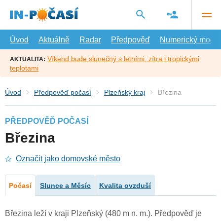
Přejít
na
hlavní
obsah
Úvod
Aktuálně
Radar
Předpověď
Numerický model
Víkend bude slunečný s letními, zítra i tropickými
AKTUALITA:
teplotami
Úvod
Předpověď počasí
Plzeňský kraj
Březina
PŘEDPOVĚĎ POČASÍ
Březina
Označit jako domovské město
Počasí
Slunce a Měsíc
Kvalita ovzduší
Březina leží v kraji Plzeňský (480 m n. m.). Předpověď je