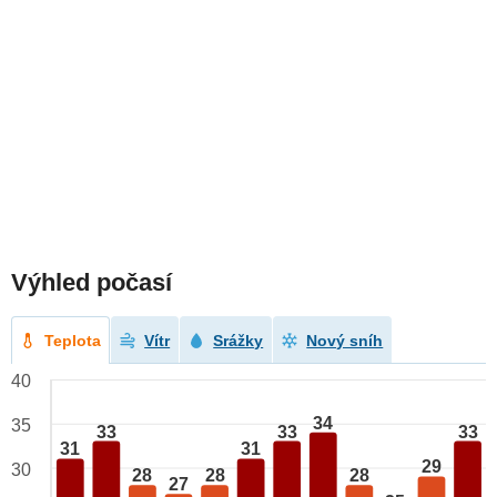
Výhled počasí
Teplota
Vítr
Srážky
Nový sníh
40
34
35
33
33
33
31
31
29
30
28
28
28
27