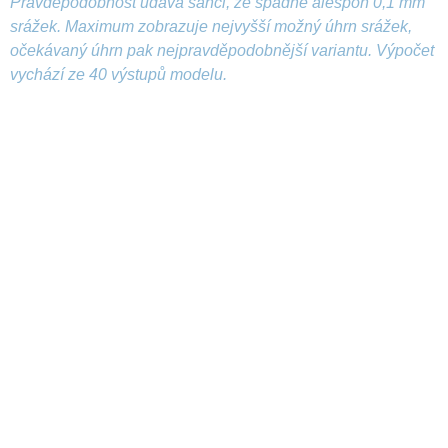
Pravděpodobnost udává šanci, že spadne alespoň 0,1 mm
srážek. Maximum zobrazuje nejvyšší možný úhrn srážek,
očekávaný úhrn pak nejpravděpodobnější variantu. Výpočet
vychází ze 40 výstupů modelu.