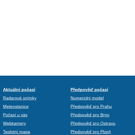
Aktuální počasí
Předpověď počasí
Radarové snímky
Numerický model
Meteostanice
Předpověď pro Prahu
Počasí u vás
Předpověď pro Brno
Webkamery
Předpověď pro Ostravu
Teplotní mapa
Předpověď pro Plzeň