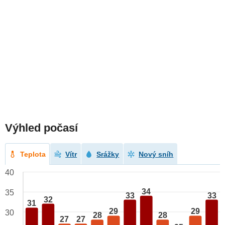
Výhled počasí
Teplota
Vítr
Srážky
Nový sníh
40
34
35
33
33
32
31
29
29
30
28
28
27
27