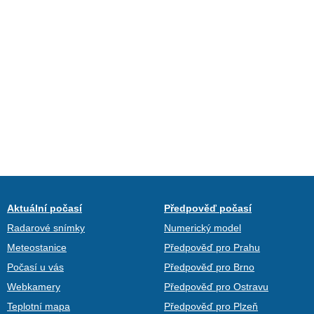
Aktuální počasí
Předpověď počasí
Radarové snímky
Numerický model
Meteostanice
Předpověď pro Prahu
Počasí u vás
Předpověď pro Brno
Webkamery
Předpověď pro Ostravu
Teplotní mapa
Předpověď pro Plzeň