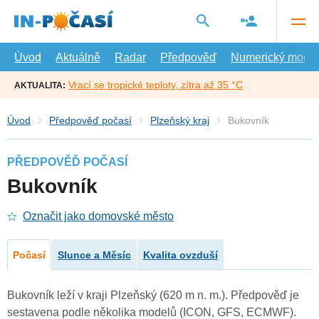
Přejít
na
hlavní
obsah
Úvod
Aktuálně
Radar
Předpověď
Numerický model
Vrací se tropické teploty, zítra až 35 °C
AKTUALITA:
Úvod
Předpověď počasí
Plzeňský kraj
Bukovník
PŘEDPOVĚĎ POČASÍ
Bukovník
Označit jako domovské město
Počasí
Slunce a Měsíc
Kvalita ovzduší
Bukovník leží v kraji Plzeňský (620 m n. m.). Předpověď je
sestavena podle několika modelů (ICON, GFS, ECMWF).