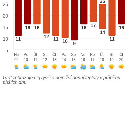
25
25
20
17
15
16
16
16
16
14
12
10
11
11
11
10
9
5
Ne
Po
Út
St
Čt
Pá
So
Ne
Po
Út
St
Čt
09
10
11
12
13
14
15
16
17
18
19
20
Graf zobrazuje nejvyšší a nejnižší denní teploty v průběhu
příštích dnů.