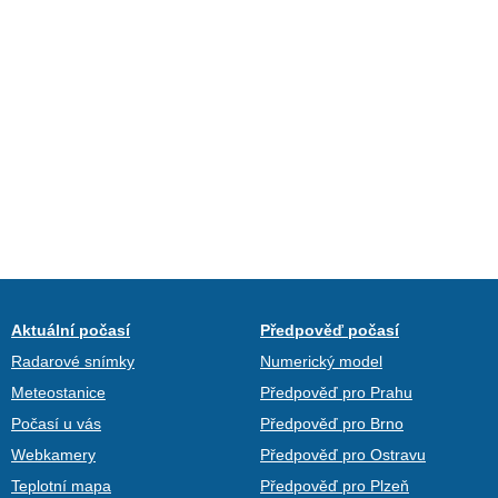
Aktuální počasí
Předpověď počasí
Radarové snímky
Numerický model
Meteostanice
Předpověď pro Prahu
Počasí u vás
Předpověď pro Brno
Webkamery
Předpověď pro Ostravu
Teplotní mapa
Předpověď pro Plzeň