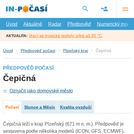
Přejít
na
hlavní
obsah
Úvod
Aktuálně
Radar
Předpověď
Numerický model
Vrací se tropické teploty, zítra až 35 °C
AKTUALITA:
Úvod
Předpověď počasí
Plzeňský kraj
Čepičná
PŘEDPOVĚĎ POČASÍ
Čepičná
Označit jako domovské město
Počasí
Slunce a Měsíc
Kvalita ovzduší
Čepičná leží v kraji Plzeňský (671 m n. m.). Předpověď je
sestavena podle několika modelů (ICON, GFS, ECMWF).