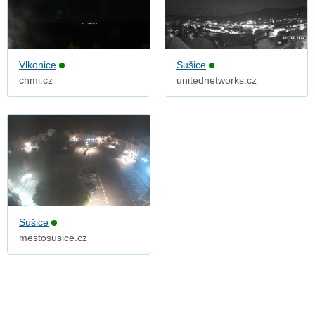
Vlkonice
Sušice
chmi.cz
unitednetworks.cz
Sušice
mestosusice.cz