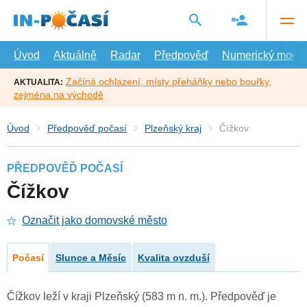
Přejít
na
hlavní
obsah
Úvod
Aktuálně
Radar
Předpověď
Numerický model
Začíná ochlazení, místy přeháňky nebo bouřky,
AKTUALITA:
zejména na východě
Úvod
Předpověď počasí
Plzeňský kraj
Čížkov
PŘEDPOVĚĎ POČASÍ
Čížkov
Označit jako domovské město
Počasí
Slunce a Měsíc
Kvalita ovzduší
Čížkov leží v kraji Plzeňský (583 m n. m.). Předpověď je