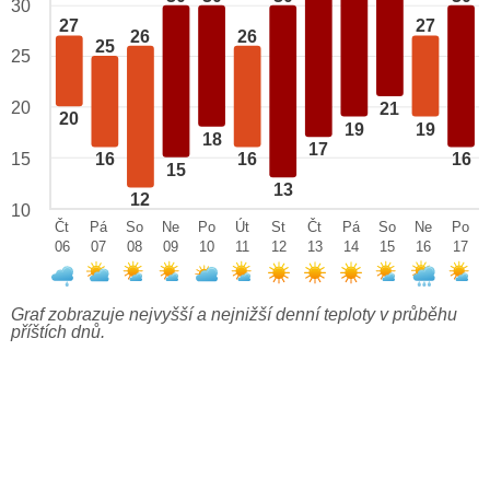
30
27
27
26
26
25
25
20
21
20
19
19
18
17
15
16
16
16
15
13
12
10
Čt
Pá
So
Ne
Po
Út
St
Čt
Pá
So
Ne
Po
06
07
08
09
10
11
12
13
14
15
16
17
Graf zobrazuje nejvyšší a nejnižší denní teploty v průběhu
příštích dnů.