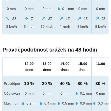
0 mm
0 mm
0 mm
0.1 mm
0 mm
0 mm
SZ
Z
JZ
JZ
JZ
JZ
8 km/h
5 km/h
10 km/h
4 km/h
8 km/h
8 km/h
Pravděpodobnost srážek na 48 hodin
12:00
13:00
14:00
15:00
16:00
dnes
dnes
dnes
dnes
dnes
10 %
20 %
40 %
80 %
30 %
Pravděpod.
Očekáváno
0 mm
0 mm
0 mm
0.1 mm
0 mm
Maximum
0.2 mm
0.4 mm
0.5 mm
0.9 mm
0.3 mm