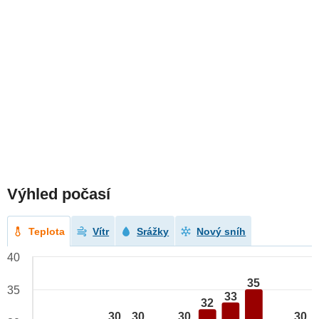
Výhled počasí
Teplota
Vítr
Srážky
Nový sníh
40
35
35
33
32
30
30
30
30