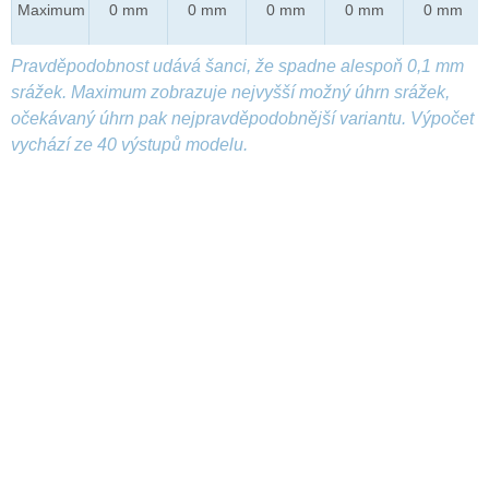
Maximum
0 mm
0 mm
0 mm
0 mm
0 mm
Pravděpodobnost udává šanci, že spadne alespoň 0,1 mm
srážek. Maximum zobrazuje nejvyšší možný úhrn srážek,
očekávaný úhrn pak nejpravděpodobnější variantu. Výpočet
vychází ze 40 výstupů modelu.