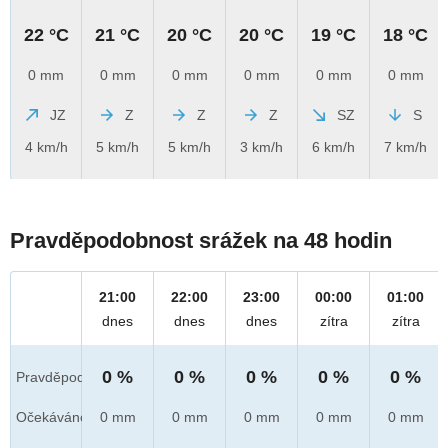
22 °C
21 °C
20 °C
20 °C
19 °C
18 °C
0 mm
0 mm
0 mm
0 mm
0 mm
0 mm
JZ
Z
Z
Z
SZ
S
4 km/h
5 km/h
5 km/h
3 km/h
6 km/h
7 km/h
Pravděpodobnost srážek na 48 hodin
21:00
22:00
23:00
00:00
01:00
dnes
dnes
dnes
zítra
zítra
0 %
0 %
0 %
0 %
0 %
Pravděpod.
Očekáváno
0 mm
0 mm
0 mm
0 mm
0 mm