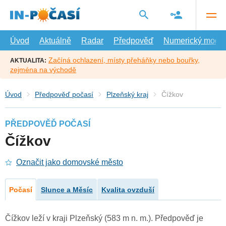
Přejít
na
hlavní
obsah
Úvod
Aktuálně
Radar
Předpověď
Numerický model
Začíná ochlazení, místy přeháňky nebo bouřky,
AKTUALITA:
zejména na východě
Úvod
Předpověď počasí
Plzeňský kraj
Čížkov
PŘEDPOVĚĎ POČASÍ
Čížkov
Označit jako domovské město
Počasí
Slunce a Měsíc
Kvalita ovzduší
Čížkov leží v kraji Plzeňský (583 m n. m.). Předpověď je