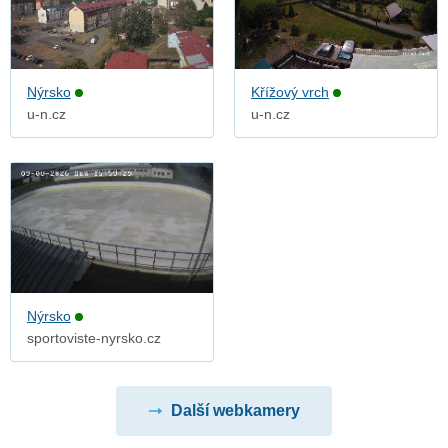
Nýrsko
Křížový vrch
u-n.cz
u-n.cz
Nýrsko
sportoviste-nyrsko.cz
Další webkamery