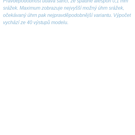
Pravděpodobnost udává šanci, že spadne alespoň 0,1 mm
srážek. Maximum zobrazuje nejvyšší možný úhrn srážek,
očekávaný úhrn pak nejpravděpodobnější variantu. Výpočet
vychází ze 40 výstupů modelu.