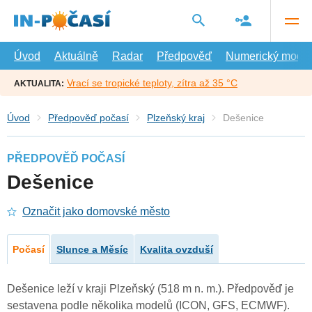
Přejít
na
hlavní
obsah
Úvod
Aktuálně
Radar
Předpověď
Numerický model
Vrací se tropické teploty, zítra až 35 °C
AKTUALITA:
Úvod
Předpověď počasí
Plzeňský kraj
Dešenice
PŘEDPOVĚĎ POČASÍ
Dešenice
Označit jako domovské město
Počasí
Slunce a Měsíc
Kvalita ovzduší
Dešenice leží v kraji Plzeňský (518 m n. m.). Předpověď je
sestavena podle několika modelů (ICON, GFS, ECMWF).