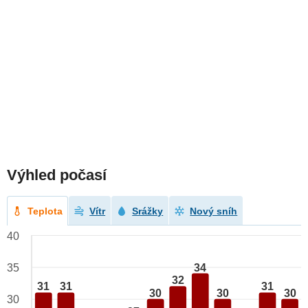
Výhled počasí
Teplota
Vítr
Srážky
Nový sníh
40
34
35
32
31
31
31
30
30
30
30