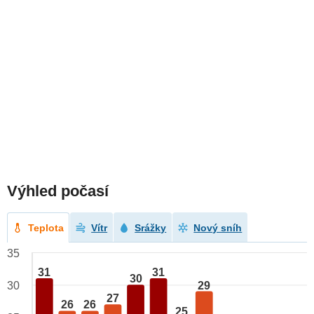
Výhled počasí
Teplota
Vítr
Srážky
Nový sníh
35
31
31
30
29
30
27
26
26
25