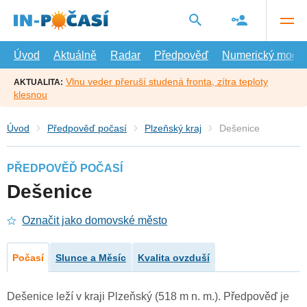
Přejít
na
hlavní
obsah
Úvod
Aktuálně
Radar
Předpověď
Numerický model
Vlnu veder přeruší studená fronta, zítra teploty
AKTUALITA:
klesnou
Úvod
Předpověď počasí
Plzeňský kraj
Dešenice
PŘEDPOVĚĎ POČASÍ
Dešenice
Označit jako domovské město
Počasí
Slunce a Měsíc
Kvalita ovzduší
Dešenice leží v kraji Plzeňský (518 m n. m.). Předpověď je