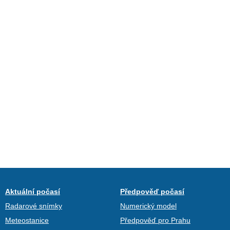
Aktuální počasí
Předpověď počasí
Radarové snímky
Numerický model
Meteostanice
Předpověď pro Prahu