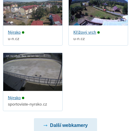
Nýrsko
Křížový vrch
u-n.cz
u-n.cz
Nýrsko
sportoviste-nyrsko.cz
Další webkamery