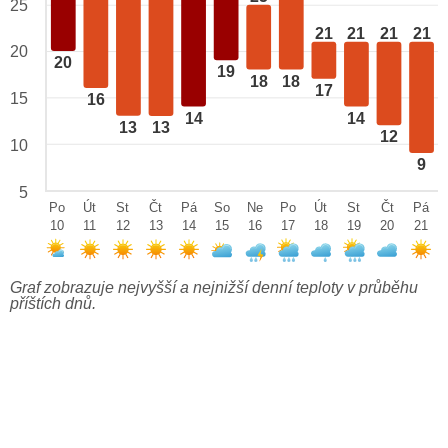
25
21
21
21
21
20
20
19
18
18
17
15
16
14
14
13
13
12
10
9
5
Po
Út
St
Čt
Pá
So
Ne
Po
Út
St
Čt
Pá
10
11
12
13
14
15
16
17
18
19
20
21
Graf zobrazuje nejvyšší a nejnižší denní teploty v průběhu
příštích dnů.