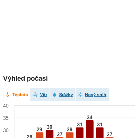
Výhled počasí
Teplota
Vítr
Srážky
Nový sníh
40
34
35
31
31
30
29
29
30
27
27
26