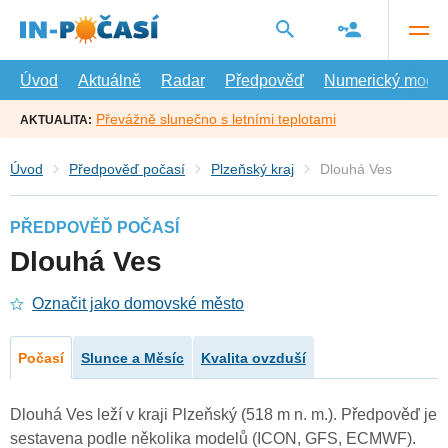
Přejít
na
hlavní
obsah
Úvod
Aktuálně
Radar
Předpověď
Numerický model
Převážně slunečno s letními teplotami
AKTUALITA:
Úvod
Předpověď počasí
Plzeňský kraj
Dlouhá Ves
PŘEDPOVĚĎ POČASÍ
Dlouhá Ves
Označit jako domovské město
Počasí
Slunce a Měsíc
Kvalita ovzduší
Dlouhá Ves leží v kraji Plzeňský (518 m n. m.). Předpověď je
sestavena podle několika modelů (ICON, GFS, ECMWF).