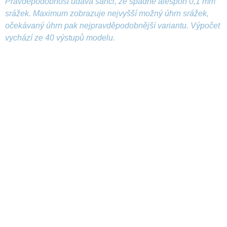
Pravděpodobnost udává šanci, že spadne alespoň 0,1 mm
srážek. Maximum zobrazuje nejvyšší možný úhrn srážek,
očekávaný úhrn pak nejpravděpodobnější variantu. Výpočet
vychází ze 40 výstupů modelu.