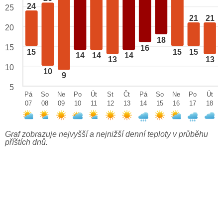
24
25
21
21
20
18
15
16
15
15
15
14
14
14
13
13
10
10
9
5
Pá
So
Ne
Po
Út
St
Čt
Pá
So
Ne
Po
Út
07
08
09
10
11
12
13
14
15
16
17
18
Graf zobrazuje nejvyšší a nejnižší denní teploty v průběhu
příštích dnů.