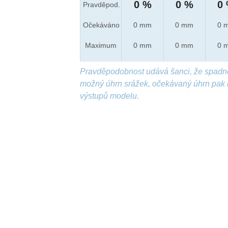
0 %
0 %
0
Pravděpod.
Očekáváno
0 mm
0 mm
0 
Maximum
0 mm
0 mm
0 
Pravděpodobnost udává šanci, že spadn
možný úhrn srážek, očekávaný úhrn pak 
výstupů modelu.