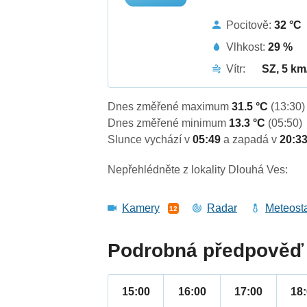
Pocitově:
32 °C
Vlhkost:
29 %
Vítr:
SZ, 5 km
Dnes změřené maximum
31.5 °C
(13:30)
Dnes změřené minimum
13.3 °C
(05:50)
Slunce vychází v
05:49
a zapadá v
20:3
Nepřehlédněte z lokality Dlouhá Ves:
Kamery
Radar
Meteost
12
Podrobná předpověď 
15:00
16:00
17:00
18