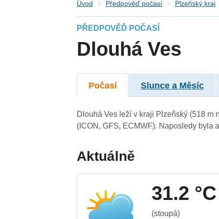
Úvod
Předpověď počasí
Plzeňský kraj
PŘEDPOVĚĎ POČASÍ
Dlouhá Ves
Počasí
Slunce a Měsíc
Dlouhá Ves leží v kraji Plzeňský (518 m 
(ICON, GFS, ECMWF). Naposledy byla ak
Aktuálně
31.2 °C
(stoupá)