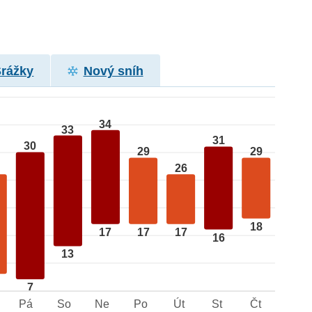
Srážky
Nový sníh
34
33
31
30
29
29
26
18
17
17
17
16
13
7
Pá
So
Ne
Po
Út
St
Čt