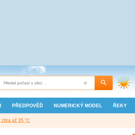
R
PŘEDPOVĚĎ
NUMERICKÝ
MODEL
ŘEKY
, zítra až 35 °C