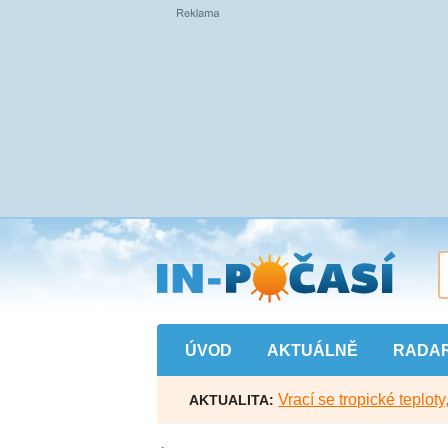
Přejít
na
hlavní
obsah
ÚVOD
AKTUÁLNĚ
RADA
Vrací se tropické teploty
AKTUALITA: