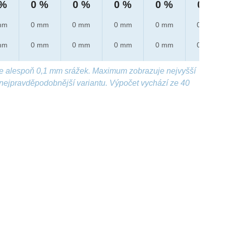
 %
0 %
0 %
0 %
0 %
0 %
mm
0 mm
0 mm
0 mm
0 mm
0 mm
mm
0 mm
0 mm
0 mm
0 mm
0 mm
e alespoň 0,1 mm srážek. Maximum zobrazuje nejvyšší
nejpravděpodobnější variantu. Výpočet vychází ze 40