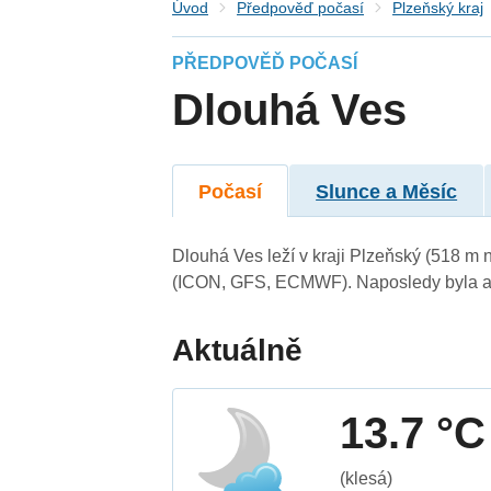
Úvod
Předpověď počasí
Plzeňský kraj
PŘEDPOVĚĎ POČASÍ
Dlouhá Ves
Počasí
Slunce a Měsíc
Dlouhá Ves leží v kraji Plzeňský (518 m 
(ICON, GFS, ECMWF). Naposledy byla ak
Aktuálně
13.7 °C
(klesá)