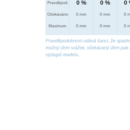
0 %
0 %
0
Pravděpod.
Očekáváno
0 mm
0 mm
0 
Maximum
0 mm
0 mm
0 
Pravděpodobnost udává šanci, že spadn
možný úhrn srážek, očekávaný úhrn pak 
výstupů modelu.