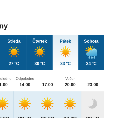
dny
Středa
Čtvrtek
Pátek
Sobota
27 °C
30 °C
33 °C
34 °C
oledne
Odpoledne
Večer
1:00
14:00
17:00
20:00
23:00