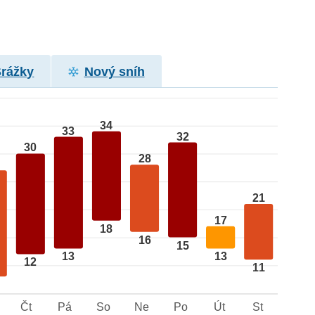
Srážky
Nový sníh
34
33
32
30
28
21
17
18
16
15
13
13
12
11
Čt
Pá
So
Ne
Po
Út
St