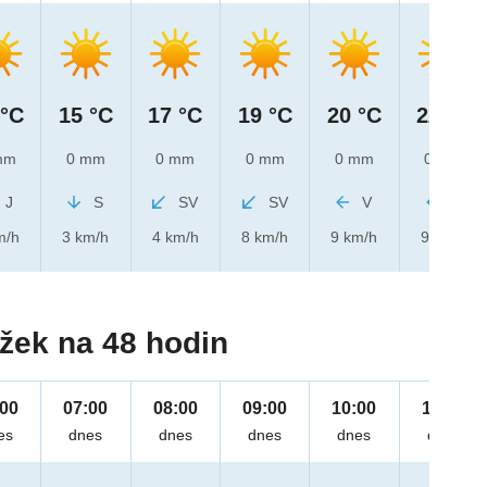
 °C
15 °C
17 °C
19 °C
20 °C
22 °C
mm
0 mm
0 mm
0 mm
0 mm
0 mm
J
S
SV
SV
V
V
m/h
3 km/h
4 km/h
8 km/h
9 km/h
9 km/h
žek na 48 hodin
:00
07:00
08:00
09:00
10:00
11:00
es
dnes
dnes
dnes
dnes
dnes