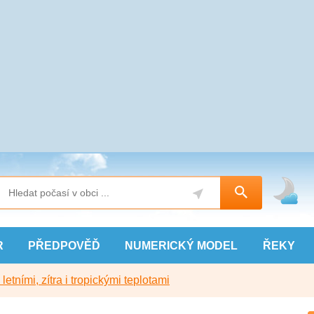
R
PŘEDPOVĚĎ
NUMERICKÝ
MODEL
ŘEKY
etními, zítra i tropickými teplotami