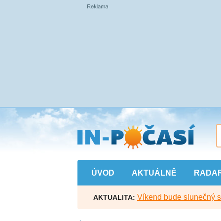
Přejít
na
hlavní
obsah
ÚVOD
AKTUÁLNĚ
RADA
Víkend bude slunečný s l
AKTUALITA: