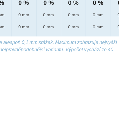
 %
0 %
0 %
0 %
0 %
0 %
mm
0 mm
0 mm
0 mm
0 mm
0 mm
mm
0 mm
0 mm
0 mm
0 mm
0 mm
e alespoň 0,1 mm srážek. Maximum zobrazuje nejvyšší
nejpravděpodobnější variantu. Výpočet vychází ze 40