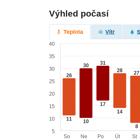
Výhled počasí
Teplota
Vítr
40
35
31
30
30
28
27
26
25
20
17
15
14
10
11
10
8
5
So
Ne
Po
Út
St