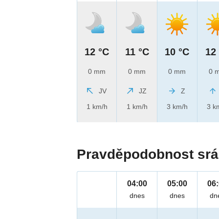
12 °C
11 °C
10 °C
12
0 mm
0 mm
0 mm
0 
JV
JZ
Z
1 km/h
1 km/h
3 km/h
3 k
Pravděpodobnost srá
04:00
05:00
06
dnes
dnes
dn