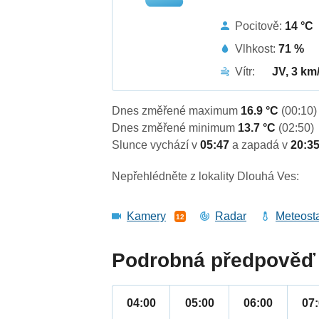
Pocitově:
14 °C
Vlhkost:
71 %
Vítr:
JV, 3 km
Dnes změřené maximum
16.9 °C
(00:10)
Dnes změřené minimum
13.7 °C
(02:50)
Slunce vychází v
05:47
a zapadá v
20:3
Nepřehlédněte z lokality Dlouhá Ves:
Kamery
Radar
Meteost
12
Podrobná předpověď 
04:00
05:00
06:00
07