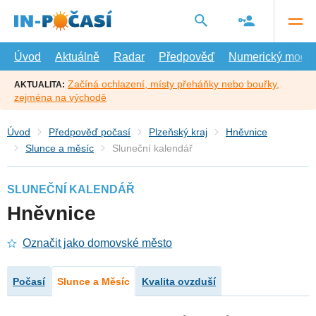
Přejít
na
hlavní
obsah
Úvod
Aktuálně
Radar
Předpověď
Numerický model
Začíná ochlazení, místy přeháňky nebo bouřky,
AKTUALITA:
zejména na východě
Úvod
Předpověď počasí
Plzeňský kraj
Hněvnice
Slunce a měsíc
Sluneční kalendář
SLUNEČNÍ KALENDÁŘ
Hněvnice
Označit jako domovské město
Počasí
Slunce a Měsíc
Kvalita ovzduší