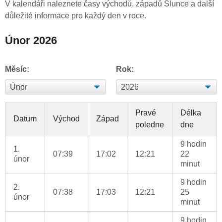
V kalendáři naleznete časy východů, západů Slunce a další
důležité informace pro každý den v roce.
Únor 2026
Měsíc:
Rok:
Pravé
Délka
Datum
Východ
Západ
poledne
dne
9 hodin
1.
07:39
17:02
12:21
22
únor
minut
9 hodin
2.
07:38
17:03
12:21
25
únor
minut
9 hodin