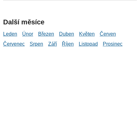
Další měsíce
Leden
Únor
Březen
Duben
Květen
Červen
Červenec
Srpen
Září
Říjen
Listopad
Prosinec