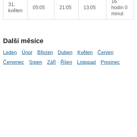
16
31.
05:05
21:05
13:05
hodin 0
květen
minut
Další měsíce
Leden
Únor
Březen
Duben
Květen
Červen
Červenec
Srpen
Září
Říjen
Listopad
Prosinec