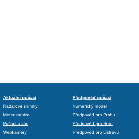
Aktuální počasí
Předpověď počasí
Radarové snímky
Numerický model
Meteostanice
Předpověď pro Prahu
Počasí u vás
Předpověď pro Brno
Webkamery
Předpověď pro Ostravu