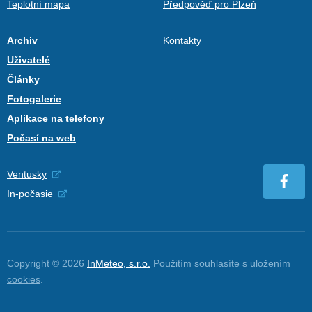
Teplotní mapa
Předpověď pro Plzeň
Archiv
Kontakty
Uživatelé
Články
Fotogalerie
Aplikace na telefony
Počasí na web
Ventusky
In-počasie
Copyright © 2026
InMeteo, s.r.o.
Použitím souhlasíte s uložením
cookies
.