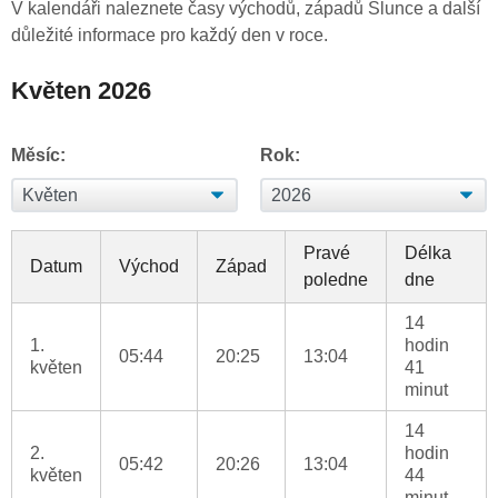
V kalendáři naleznete časy východů, západů Slunce a další
důležité informace pro každý den v roce.
Květen 2026
Měsíc:
Rok:
Pravé
Délka
Datum
Východ
Západ
poledne
dne
14
1.
hodin
05:44
20:25
13:04
květen
41
minut
14
2.
hodin
05:42
20:26
13:04
květen
44
minut