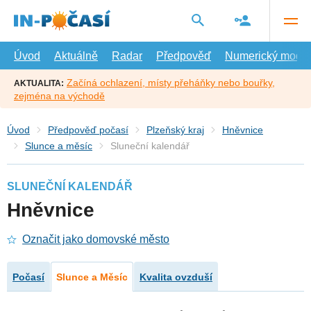
Přejít
na
hlavní
obsah
Úvod
Aktuálně
Radar
Předpověď
Numerický model
Začíná ochlazení, místy přeháňky nebo bouřky,
AKTUALITA:
zejména na východě
Úvod
Předpověď počasí
Plzeňský kraj
Hněvnice
Slunce a měsíc
Sluneční kalendář
SLUNEČNÍ KALENDÁŘ
Hněvnice
Označit jako domovské město
Počasí
Slunce a Měsíc
Kvalita ovzduší