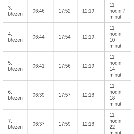
11
3.
06:46
17:52
12:19
hodin 7
březen
minut
11
4.
hodin
06:44
17:54
12:19
březen
10
minut
11
5.
hodin
06:41
17:56
12:19
březen
14
minut
11
6.
hodin
06:39
17:57
12:18
březen
18
minut
11
7.
hodin
06:37
17:59
12:18
březen
22
minut