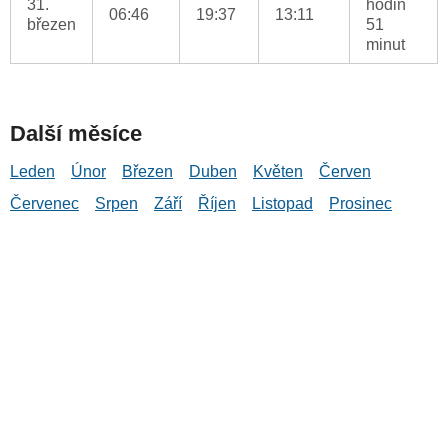
31.
hodin
06:46
19:37
13:11
březen
51
minut
Další měsíce
Leden
Únor
Březen
Duben
Květen
Červen
Červenec
Srpen
Září
Říjen
Listopad
Prosinec