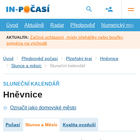
Přejít
na
hlavní
obsah
Úvod
Aktuálně
Radar
Předpověď
Numerický model
Začíná ochlazení, místy přeháňky nebo bouřky,
AKTUALITA:
zejména na východě
Úvod
Předpověď počasí
Plzeňský kraj
Hněvnice
Slunce a měsíc
Sluneční kalendář
SLUNEČNÍ KALENDÁŘ
Hněvnice
Označit jako domovské město
Počasí
Slunce a Měsíc
Kvalita ovzduší