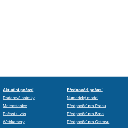
Aktuální počasí
Předpověď počasí
Radarové snímky
Numerický model
Meteostanice
Předpověď pro Prahu
Počasí u vás
Předpověď pro Brno
Webkamery
Předpověď pro Ostravu