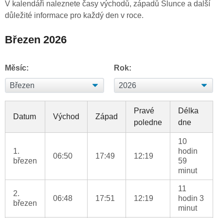
V kalendáři naleznete časy východů, západů Slunce a další
důležité informace pro každý den v roce.
Březen 2026
Měsíc:
Rok:
Pravé
Délka
Datum
Východ
Západ
poledne
dne
10
1.
hodin
06:50
17:49
12:19
březen
59
minut
11
2.
06:48
17:51
12:19
hodin 3
březen
minut