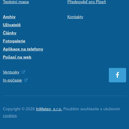
Teplotní mapa
Předpověď pro Plzeň
Archiv
Kontakty
Uživatelé
Články
Fotogalerie
Aplikace na telefony
Počasí na web
Ventusky
In-počasie
Copyright © 2026
InMeteo, s.r.o.
Použitím souhlasíte s uložením
cookies
.