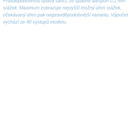
Pravděpodobnost udává šanci, že spadne alespoň 0,1 mm
srážek. Maximum zobrazuje nejvyšší možný úhrn srážek,
očekávaný úhrn pak nejpravděpodobnější variantu. Výpočet
vychází ze 40 výstupů modelu.