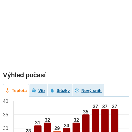
Výhled počasí
Teplota
Vítr
Srážky
Nový sníh
40
37
37
37
35
35
32
32
31
30
29
30
28