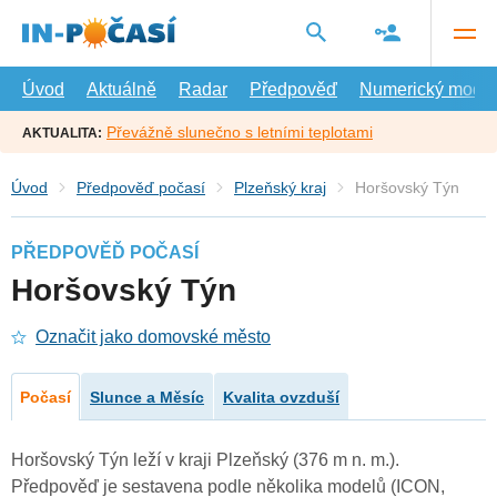
Přejít
na
hlavní
obsah
Úvod
Aktuálně
Radar
Předpověď
Numerický model
Převážně slunečno s letními teplotami
AKTUALITA:
Úvod
Předpověď počasí
Plzeňský kraj
Horšovský Týn
PŘEDPOVĚĎ POČASÍ
Horšovský Týn
Označit jako domovské město
Počasí
Slunce a Měsíc
Kvalita ovzduší
Horšovský Týn leží v kraji Plzeňský (376 m n. m.).
Předpověď je sestavena podle několika modelů (ICON,