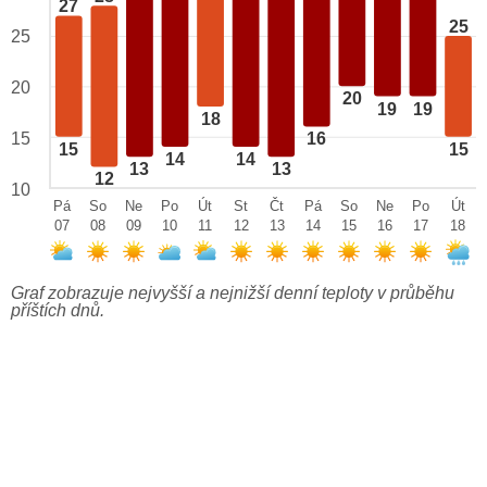
27
25
25
20
20
19
19
18
15
16
15
15
14
14
13
13
12
10
Pá
So
Ne
Po
Út
St
Čt
Pá
So
Ne
Po
Út
07
08
09
10
11
12
13
14
15
16
17
18
Graf zobrazuje nejvyšší a nejnižší denní teploty v průběhu
příštích dnů.