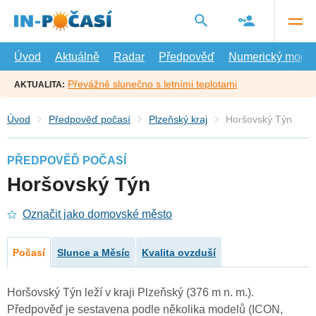
Přejít
na
hlavní
obsah
Úvod
Aktuálně
Radar
Předpověď
Numerický model
Převážně slunečno s letními teplotami
AKTUALITA:
Úvod
Předpověď počasí
Plzeňský kraj
Horšovský Týn
PŘEDPOVĚĎ POČASÍ
Horšovský Týn
Označit jako domovské město
Počasí
Slunce a Měsíc
Kvalita ovzduší
Horšovský Týn leží v kraji Plzeňský (376 m n. m.).
Předpověď je sestavena podle několika modelů (ICON,