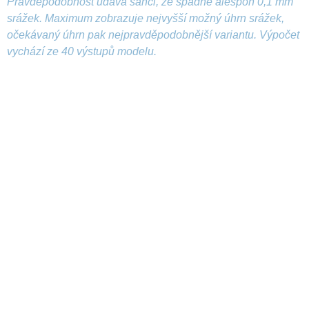
Pravděpodobnost udává šanci, že spadne alespoň 0,1 mm
srážek. Maximum zobrazuje nejvyšší možný úhrn srážek,
očekávaný úhrn pak nejpravděpodobnější variantu. Výpočet
vychází ze 40 výstupů modelu.