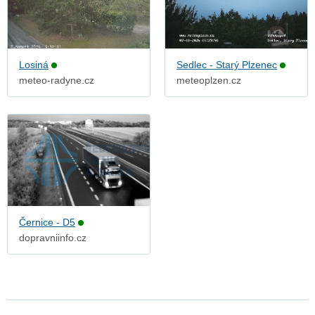
Losiná
Sedlec - Starý Plzenec
meteo-radyne.cz
meteoplzen.cz
Černice - D5
dopravniinfo.cz