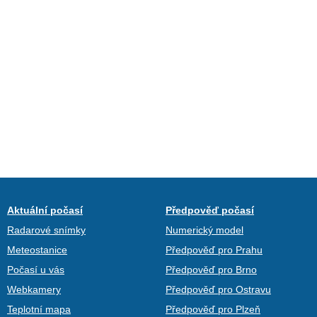
Aktuální počasí
Předpověď počasí
Radarové snímky
Numerický model
Meteostanice
Předpověď pro Prahu
Počasí u vás
Předpověď pro Brno
Webkamery
Předpověď pro Ostravu
Teplotní mapa
Předpověď pro Plzeň