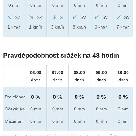
0 mm
0 mm
0 mm
0 mm
0 mm
0 mm
SZ
SZ
S
SV
SV
SV
1 km/h
1 km/h
3 km/h
8 km/h
9 km/h
7 km/h
Pravděpodobnost srážek na 48 hodin
06:00
07:00
08:00
09:00
10:00
dnes
dnes
dnes
dnes
dnes
0 %
0 %
0 %
0 %
0 %
Pravděpod.
Očekáváno
0 mm
0 mm
0 mm
0 mm
0 mm
Maximum
0 mm
0 mm
0 mm
0 mm
0 mm