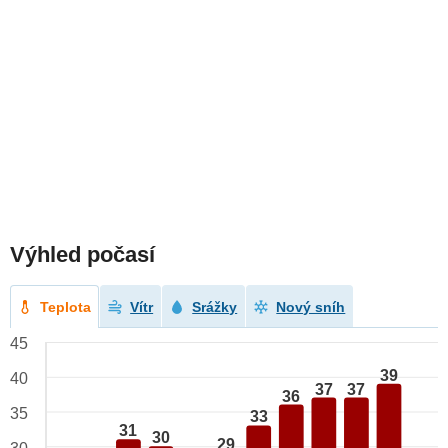
Výhled počasí
Teplota
Vítr
Srážky
Nový sníh
45
39
40
37
37
36
35
33
31
30
29