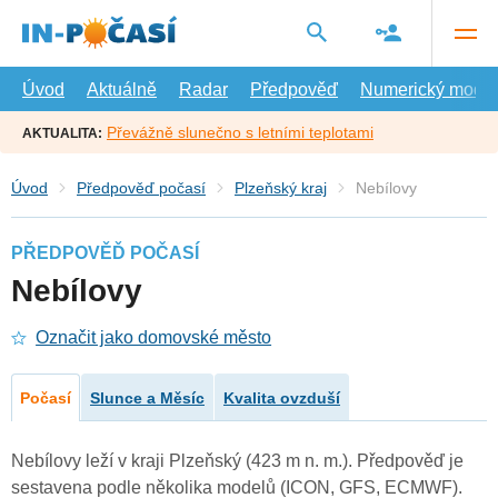
Přejít
na
hlavní
obsah
Úvod
Aktuálně
Radar
Předpověď
Numerický model
Převážně slunečno s letními teplotami
AKTUALITA:
Úvod
Předpověď počasí
Plzeňský kraj
Nebílovy
PŘEDPOVĚĎ POČASÍ
Nebílovy
Označit jako domovské město
Počasí
Slunce a Měsíc
Kvalita ovzduší
Nebílovy leží v kraji Plzeňský (423 m n. m.). Předpověď je
sestavena podle několika modelů (ICON, GFS, ECMWF).