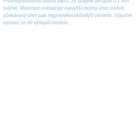
Pravděpodobnost udává šanci, že spadne alespoň 0,1 mm
srážek. Maximum zobrazuje nejvyšší možný úhrn srážek,
očekávaný úhrn pak nejpravděpodobnější variantu. Výpočet
vychází ze 40 výstupů modelu.