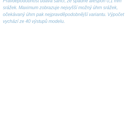
Pravděpodobnost udává šanci, že spadne alespoň 0,1 mm
srážek. Maximum zobrazuje nejvyšší možný úhrn srážek,
očekávaný úhrn pak nejpravděpodobnější variantu. Výpočet
vychází ze 40 výstupů modelu.