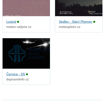
Losiná
Sedlec - Starý Plzenec
meteo-radyne.cz
meteoplzen.cz
Černice - D5
dopravniinfo.cz