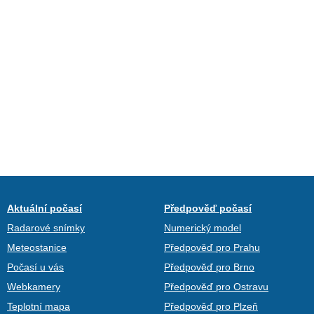
Aktuální počasí
Předpověď počasí
Radarové snímky
Numerický model
Meteostanice
Předpověď pro Prahu
Počasí u vás
Předpověď pro Brno
Webkamery
Předpověď pro Ostravu
Teplotní mapa
Předpověď pro Plzeň