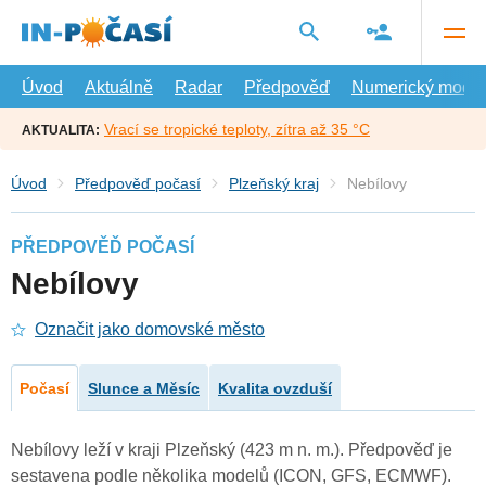
Přejít
na
hlavní
obsah
Úvod
Aktuálně
Radar
Předpověď
Numerický model
Vrací se tropické teploty, zítra až 35 °C
AKTUALITA:
Úvod
Předpověď počasí
Plzeňský kraj
Nebílovy
PŘEDPOVĚĎ POČASÍ
Nebílovy
Označit jako domovské město
Počasí
Slunce a Měsíc
Kvalita ovzduší
Nebílovy leží v kraji Plzeňský (423 m n. m.). Předpověď je
sestavena podle několika modelů (ICON, GFS, ECMWF).