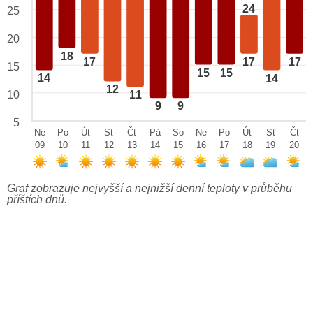
24
25
20
18
17
17
17
15
15
15
14
14
12
10
11
9
9
5
Ne
Po
Út
St
Čt
Pá
So
Ne
Po
Út
St
Čt
09
10
11
12
13
14
15
16
17
18
19
20
Graf zobrazuje nejvyšší a nejnižší denní teploty v průběhu
příštích dnů.