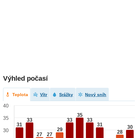
Výhled počasí
Teplota
Vítr
Srážky
Nový sníh
40
35
35
33
33
33
31
31
30
29
30
28
27
27