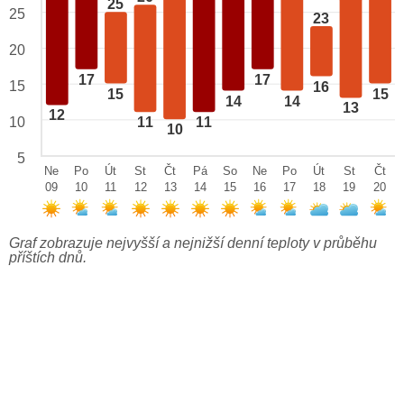
25
25
23
20
17
17
15
16
15
15
14
14
13
12
10
11
11
10
5
Ne
Po
Út
St
Čt
Pá
So
Ne
Po
Út
St
Čt
09
10
11
12
13
14
15
16
17
18
19
20
Graf zobrazuje nejvyšší a nejnižší denní teploty v průběhu
příštích dnů.