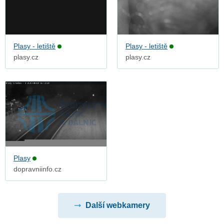
Plasy - letiště
Plasy - letiště
plasy.cz
plasy.cz
Plasy
dopravniinfo.cz
Další webkamery