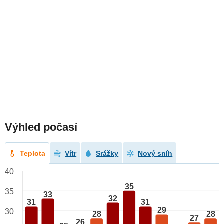
Výhled počasí
Teplota
Vítr
Srážky
Nový sníh
40
35
35
33
32
31
31
29
30
28
28
27
26