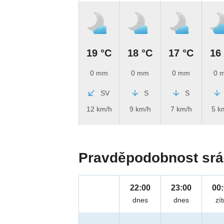
19 °C
18 °C
17 °C
16
0 mm
0 mm
0 mm
0 
SV
S
S
12 km/h
9 km/h
7 km/h
5 k
Pravděpodobnost srá
22:00
23:00
00
dnes
dnes
zít