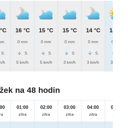
 °C
16 °C
15 °C
15 °C
14 °C
14 °C
mm
0 mm
0 mm
0 mm
0 mm
0 mm
S
S
S
S
S
S
m/h
5 km/h
5 km/h
3 km/h
3 km/h
3 km/h
žek na 48 hodin
:00
01:00
02:00
03:00
04:00
05:00
ra
zítra
zítra
zítra
zítra
zítra