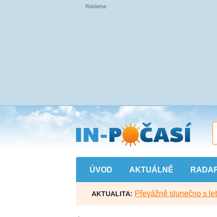
Přejít
na
hlavní
obsah
ÚVOD
AKTUÁLNĚ
RADA
Převážně slunečno s let
AKTUALITA: