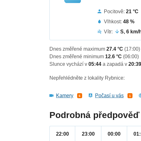
Pocitově:
21 °C
Vlhkost:
48 %
Vítr:
S, 6 km/
Dnes změřené maximum
27.4 °C
(17:00)
Dnes změřené minimum
12.6 °C
(06:00)
Slunce vychází v
05:44
a zapadá v
20:3
Nepřehlédněte z lokality Rybnice:
Kamery
Počasí u vás
6
1
Podrobná předpověď 
22:00
23:00
00:00
01