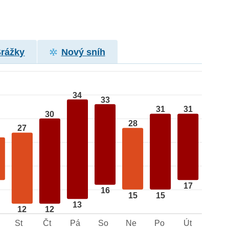
Srážky
Nový sníh
34
33
31
31
30
28
27
17
16
15
15
13
12
12
St
Čt
Pá
So
Ne
Po
Út