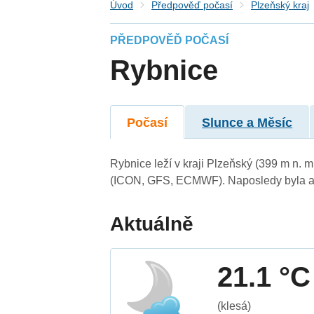
Úvod
Předpověď počasí
Plzeňský kraj
PŘEDPOVĚĎ POČASÍ
Rybnice
Počasí
Slunce a Měsíc
Rybnice leží v kraji Plzeňský (399 m n. 
(ICON, GFS, ECMWF). Naposledy byla ak
Aktuálně
21.1 °C
(klesá)