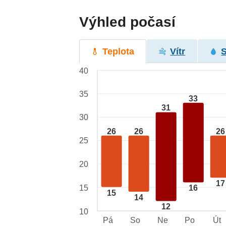
Výhled počasí
Teplota
Vítr
40
35
33
31
30
26
26
26
25
20
17
15
16
15
14
12
10
Pá
So
Ne
Po
Út