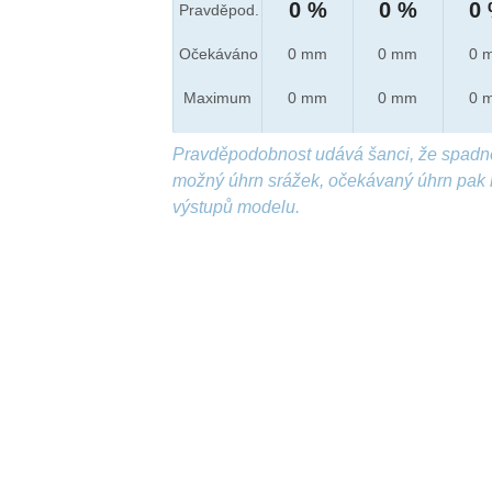
0 %
0 %
0
Pravděpod.
Očekáváno
0 mm
0 mm
0 
Maximum
0 mm
0 mm
0 
Pravděpodobnost udává šanci, že spadn
možný úhrn srážek, očekávaný úhrn pak 
výstupů modelu.