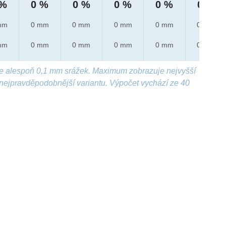
 %
0 %
0 %
0 %
0 %
0 %
mm
0 mm
0 mm
0 mm
0 mm
0 mm
mm
0 mm
0 mm
0 mm
0 mm
0 mm
e alespoň 0,1 mm srážek. Maximum zobrazuje nejvyšší
nejpravděpodobnější variantu. Výpočet vychází ze 40