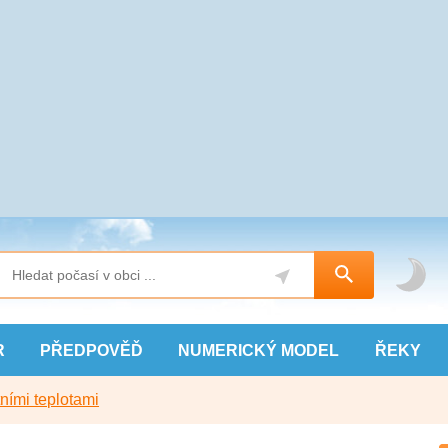
R
PŘEDPOVĚĎ
NUMERICKÝ
MODEL
ŘEKY
ními teplotami