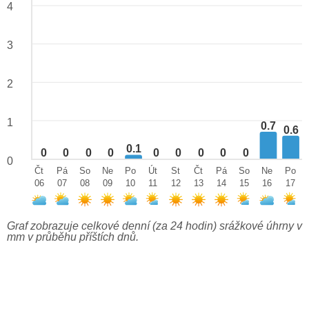
4
3
2
1
0.7
0.6
0.1
0
0
0
0
0
0
0
0
0
0
Čt
Pá
So
Ne
Po
Út
St
Čt
Pá
So
Ne
Po
06
07
08
09
10
11
12
13
14
15
16
17
Graf zobrazuje celkové denní (za 24 hodin) srážkové úhrny v
mm v průběhu příštích dnů.