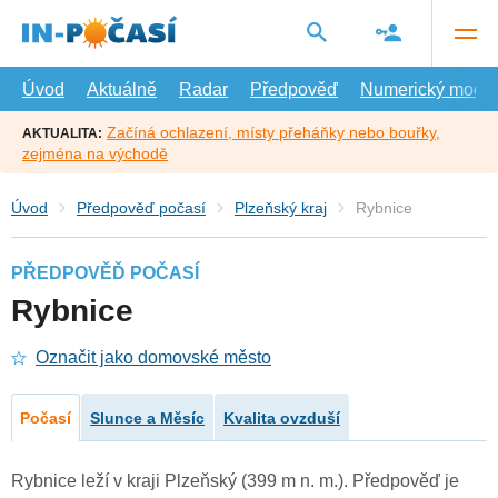
Přejít
na
hlavní
obsah
Úvod
Aktuálně
Radar
Předpověď
Numerický model
Začíná ochlazení, místy přeháňky nebo bouřky,
AKTUALITA:
zejména na východě
Úvod
Předpověď počasí
Plzeňský kraj
Rybnice
PŘEDPOVĚĎ POČASÍ
Rybnice
Označit jako domovské město
Počasí
Slunce a Měsíc
Kvalita ovzduší
Rybnice leží v kraji Plzeňský (399 m n. m.). Předpověď je