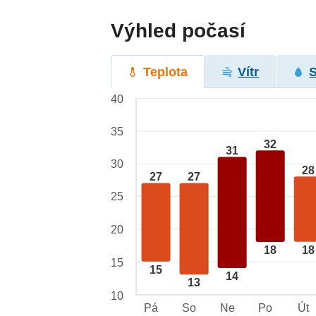
Výhled počasí
Teplota
Vítr
40
35
32
31
30
28
27
27
25
20
18
18
15
15
14
13
10
Pá
So
Ne
Po
Út