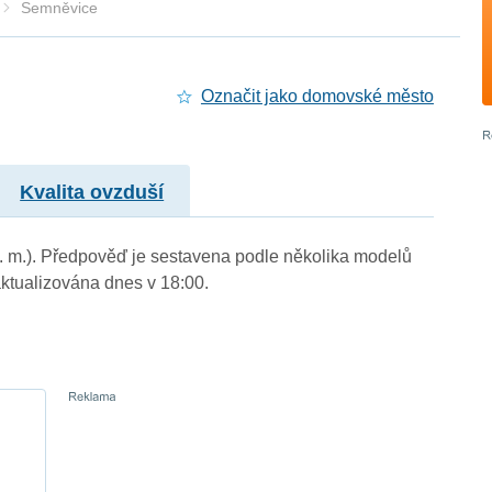
Semněvice
Označit jako domovské město
Kvalita ovzduší
n. m.). Předpověď je sestavena podle několika modelů
tualizována dnes v 18:00.