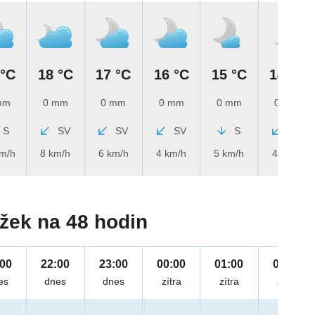
 °C
18 °C
17 °C
16 °C
15 °C
14 °C
mm
0 mm
0 mm
0 mm
0 mm
0 mm
S
SV
SV
SV
S
SV
km/h
8 km/h
6 km/h
4 km/h
5 km/h
4 km/h
žek na 48 hodin
:00
22:00
23:00
00:00
01:00
02:00
es
dnes
dnes
zítra
zítra
zítra