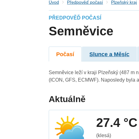
Úvod
Předpověď počasí
Plzeňský kraj
PŘEDPOVĚĎ POČASÍ
Semněvice
Počasí
Slunce a Měsíc
Semněvice leží v kraji Plzeňský (487 m 
(ICON, GFS, ECMWF). Naposledy byla ak
Aktuálně
27.4 °C
(klesá)