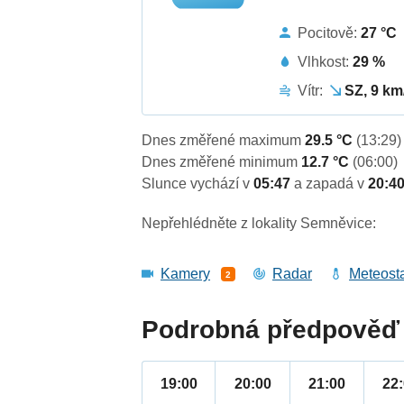
Pocitově:
27 °C
Vlhkost:
29 %
Vítr:
SZ, 9 km
Dnes změřené maximum
29.5 °C
(13:29)
Dnes změřené minimum
12.7 °C
(06:00)
Slunce vychází v
05:47
a zapadá v
20:4
Nepřehlédněte z lokality Semněvice:
Kamery
Radar
Meteost
2
Podrobná předpověď 
19:00
20:00
21:00
22