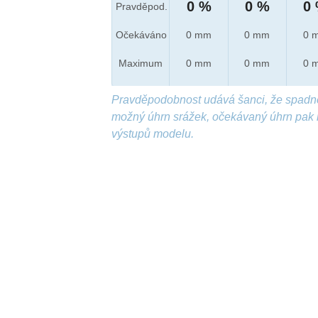
0 %
0 %
0
Pravděpod.
Očekáváno
0 mm
0 mm
0 
Maximum
0 mm
0 mm
0 
Pravděpodobnost udává šanci, že spadn
možný úhrn srážek, očekávaný úhrn pak 
výstupů modelu.