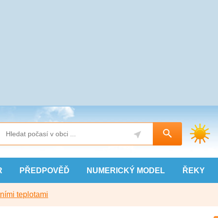
R
PŘEDPOVĚĎ
NUMERICKÝ
MODEL
ŘEKY
ními teplotami