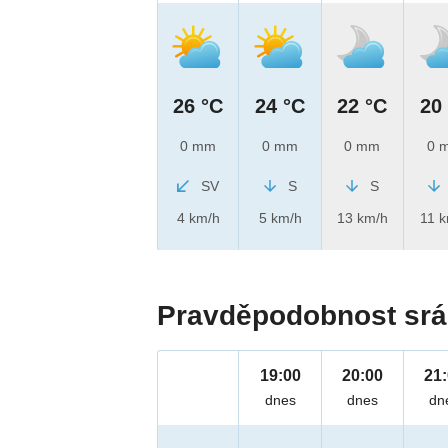
26 °C
24 °C
22 °C
20
0 mm
0 mm
0 mm
0 
SV
S
S
4 km/h
5 km/h
13 km/h
11 
Pravděpodobnost srá
19:00
20:00
21
dnes
dnes
dn