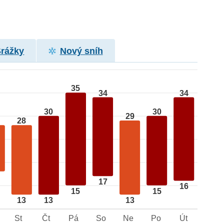
Srážky
Nový sníh
35
34
34
30
30
29
28
17
16
15
15
13
13
13
St
Čt
Pá
So
Ne
Po
Út