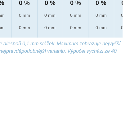
 %
0 %
0 %
0 %
0 %
0 %
mm
0 mm
0 mm
0 mm
0 mm
0 mm
mm
0 mm
0 mm
0 mm
0 mm
0 mm
e alespoň 0,1 mm srážek. Maximum zobrazuje nejvyšší
nejpravděpodobnější variantu. Výpočet vychází ze 40