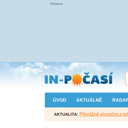
Přejít
na
hlavní
obsah
ÚVOD
AKTUÁLNĚ
RADA
Převážně slunečno s let
AKTUALITA: