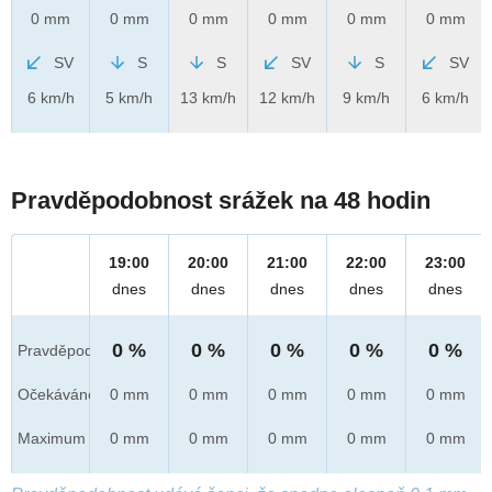
0 mm
0 mm
0 mm
0 mm
0 mm
0 mm
SV
S
S
SV
S
SV
6 km/h
5 km/h
13 km/h
12 km/h
9 km/h
6 km/h
Pravděpodobnost srážek na 48 hodin
19:00
20:00
21:00
22:00
23:00
dnes
dnes
dnes
dnes
dnes
0 %
0 %
0 %
0 %
0 %
Pravděpod.
Očekáváno
0 mm
0 mm
0 mm
0 mm
0 mm
Maximum
0 mm
0 mm
0 mm
0 mm
0 mm