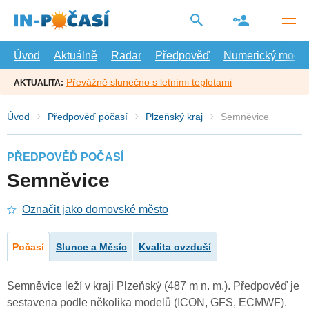
Přejít
na
hlavní
obsah
Úvod
Aktuálně
Radar
Předpověď
Numerický model
Převážně slunečno s letními teplotami
AKTUALITA:
Úvod
Předpověď počasí
Plzeňský kraj
Semněvice
PŘEDPOVĚĎ POČASÍ
Semněvice
Označit jako domovské město
Počasí
Slunce a Měsíc
Kvalita ovzduší
Semněvice leží v kraji Plzeňský (487 m n. m.). Předpověď je
sestavena podle několika modelů (ICON, GFS, ECMWF).