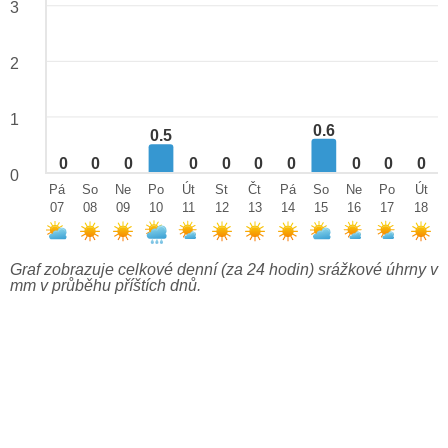
3
2
1
0.6
0.5
0
0
0
0
0
0
0
0
0
0
0
Pá
So
Ne
Po
Út
St
Čt
Pá
So
Ne
Po
Út
07
08
09
10
11
12
13
14
15
16
17
18
Graf zobrazuje celkové denní (za 24 hodin) srážkové úhrny v
mm v průběhu příštích dnů.