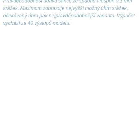
Pravděpodobnost udává šanci, že spadne alespoň 0,1 mm
srážek. Maximum zobrazuje nejvyšší možný úhrn srážek,
očekávaný úhrn pak nejpravděpodobnější variantu. Výpočet
vychází ze 40 výstupů modelu.