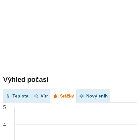
Výhled počasí
Teplota
Vítr
Srážky
Nový sníh
5
4