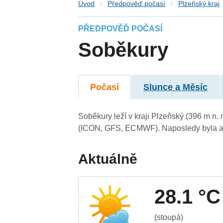
Úvod
Předpověď počasí
Plzeňský kraj
PŘEDPOVĚĎ POČASÍ
Soběkury
Počasí
Slunce a Měsíc
Soběkury leží v kraji Plzeňský (396 m n.
(ICON, GFS, ECMWF). Naposledy byla ak
Aktuálně
28.1 °C
(stoupá)