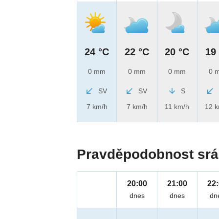
24 °C
22 °C
20 °C
19
0 mm
0 mm
0 mm
0 
SV
SV
S
7 km/h
7 km/h
11 km/h
12 
Pravděpodobnost srá
20:00
21:00
22
dnes
dnes
dn