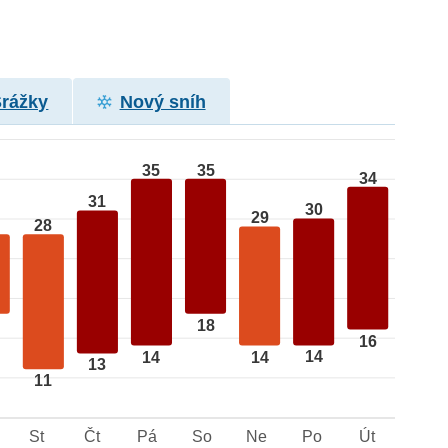
Srážky
Nový sníh
35
35
34
31
30
29
28
18
16
14
14
14
13
11
St
Čt
Pá
So
Ne
Po
Út