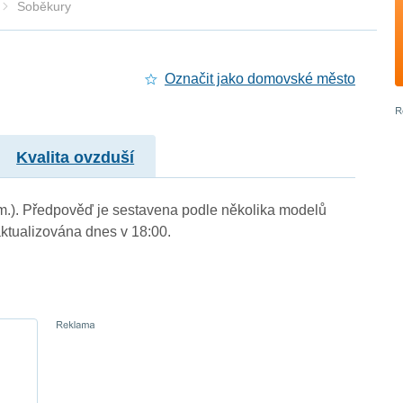
Soběkury
Označit jako domovské město
Kvalita ovzduší
 m.). Předpověď je sestavena podle několika modelů
tualizována dnes v 18:00.