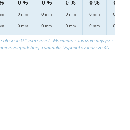
 %
0 %
0 %
0 %
0 %
0 %
mm
0 mm
0 mm
0 mm
0 mm
0 mm
mm
0 mm
0 mm
0 mm
0 mm
0 mm
e alespoň 0,1 mm srážek. Maximum zobrazuje nejvyšší
nejpravděpodobnější variantu. Výpočet vychází ze 40