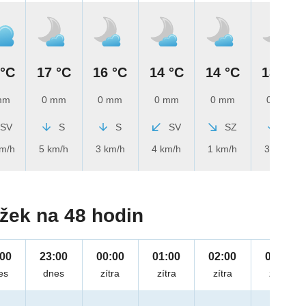
 °C
17 °C
16 °C
14 °C
14 °C
13 °C
mm
0 mm
0 mm
0 mm
0 mm
0 mm
SV
S
S
SV
SZ
S
km/h
5 km/h
3 km/h
4 km/h
1 km/h
3 km/h
žek na 48 hodin
:00
23:00
00:00
01:00
02:00
03:00
es
dnes
zítra
zítra
zítra
zítra