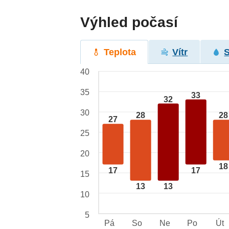
Výhled počasí
Teplota
Vítr
40
35
33
32
30
28
28
27
25
20
18
17
17
15
13
13
10
5
Pá
So
Ne
Po
Út