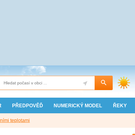
R
PŘEDPOVĚĎ
NUMERICKÝ
MODEL
ŘEKY
ními teplotami