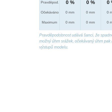
0 %
0 %
0
Pravděpod.
Očekáváno
0 mm
0 mm
0 
Maximum
0 mm
0 mm
0 
Pravděpodobnost udává šanci, že spadn
možný úhrn srážek, očekávaný úhrn pak 
výstupů modelu.