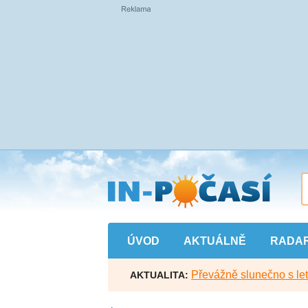
Přejít
na
hlavní
obsah
ÚVOD
AKTUÁLNĚ
RADA
Převážně slunečno s let
AKTUALITA: