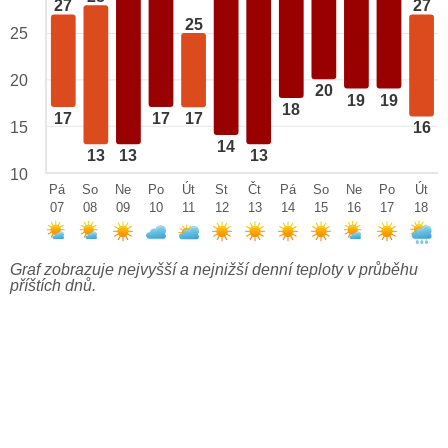
27
27
25
25
20
20
19
19
18
17
17
17
15
16
14
13
13
13
10
Pá
So
Ne
Po
Út
St
Čt
Pá
So
Ne
Po
Út
07
08
09
10
11
12
13
14
15
16
17
18
Graf zobrazuje nejvyšší a nejnižší denní teploty v průběhu
příštích dnů.