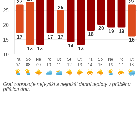
27
27
25
25
20
20
19
19
18
17
17
17
15
16
14
13
13
13
10
Pá
So
Ne
Po
Út
St
Čt
Pá
So
Ne
Po
Út
07
08
09
10
11
12
13
14
15
16
17
18
Graf zobrazuje nejvyšší a nejnižší denní teploty v průběhu
příštích dnů.