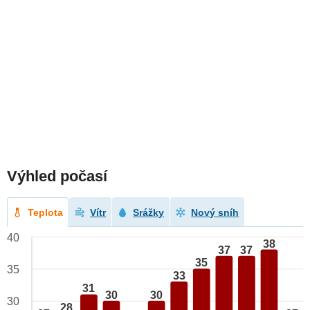
Výhled počasí
Teplota
Vítr
Srážky
Nový sníh
40
38
37
37
35
35
33
31
30
30
30
28