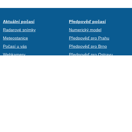
Aktuální počasí
Předpověď počasí
Radarové snímky
Numerický model
Meteostanice
Předpověď pro Prahu
Počasí u vás
Předpověď pro Brno
Webkamery
Předpověď pro Ostravu
Teplotní mapa
Předpověď pro Plzeň
Archiv
Kontakty
Uživatelé
Články
Fotogalerie
Aplikace na telefony
Počasí na web