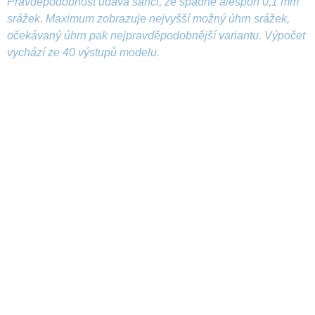
Pravděpodobnost udává šanci, že spadne alespoň 0,1 mm
srážek. Maximum zobrazuje nejvyšší možný úhrn srážek,
očekávaný úhrn pak nejpravděpodobnější variantu. Výpočet
vychází ze 40 výstupů modelu.