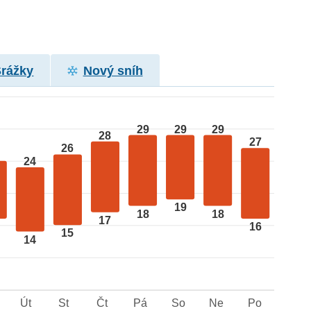
Srážky
Nový sníh
29
29
29
28
27
26
24
19
18
18
17
16
15
14
Út
St
Čt
Pá
So
Ne
Po