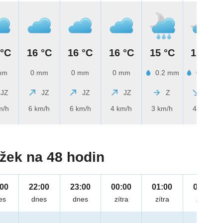
 °C
16 °C
16 °C
16 °C
15 °C
15 °C
mm
0 mm
0 mm
0 mm
0.2 mm
0.7 mm
JZ
JZ
JZ
JZ
Z
SZ
m/h
6 km/h
6 km/h
4 km/h
3 km/h
4 km/h
žek na 48 hodin
:00
22:00
23:00
00:00
01:00
02:00
es
dnes
dnes
zítra
zítra
zítra