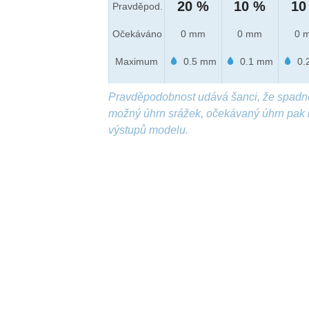
20 %
10 %
10
Pravděpod.
Očekáváno
0 mm
0 mm
0 
Maximum
0.5 mm
0.1 mm
0.
Pravděpodobnost udává šanci, že spadn
možný úhrn srážek, očekávaný úhrn pak 
výstupů modelu.