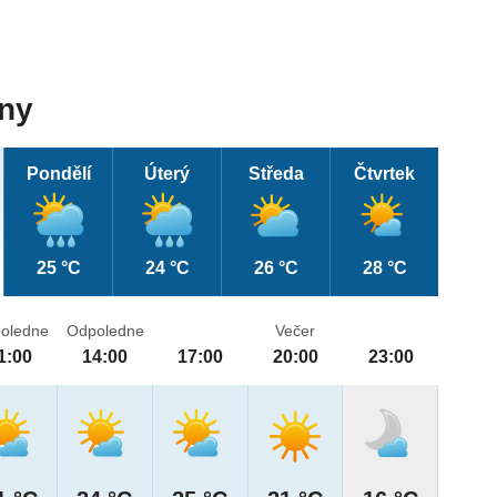
dny
Pondělí
Úterý
Středa
Čtvrtek
25 °C
24 °C
26 °C
28 °C
oledne
Odpoledne
Večer
1:00
14:00
17:00
20:00
23:00