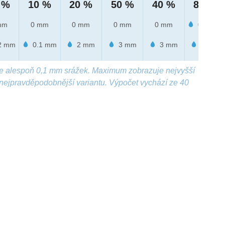
 %
10 %
20 %
50 %
40 %
80 %
mm
0 mm
0 mm
0 mm
0 mm
0.2 mm
2 mm
0.1 mm
2 mm
3 mm
3 mm
1 mm
e alespoň 0,1 mm srážek. Maximum zobrazuje nejvyšší
nejpravděpodobnější variantu. Výpočet vychází ze 40