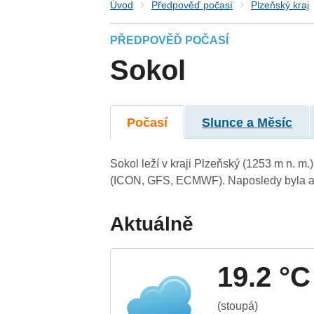
Úvod
Předpověď počasí
Plzeňský kraj
PŘEDPOVĚĎ POČASÍ
Sokol
Počasí
Slunce a Měsíc
Sokol leží v kraji Plzeňský (1253 m n. m
(ICON, GFS, ECMWF). Naposledy byla ak
Aktuálně
19.2 °C
(stoupá)