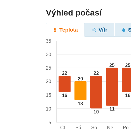
Výhled počasí
Teplota
Vítr
35
30
25
25
25
22
22
20
20
15
16
16
13
10
11
10
5
Čt
Pá
So
Ne
Po