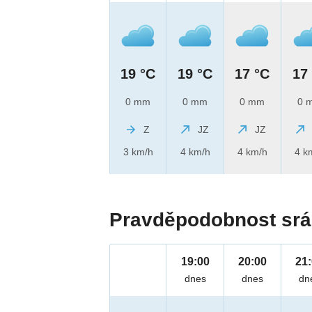
19 °C
19 °C
17 °C
17
0 mm
0 mm
0 mm
0 
Z
JZ
JZ
3 km/h
4 km/h
4 km/h
4 k
Pravděpodobnost srá
19:00
20:00
21
dnes
dnes
dn