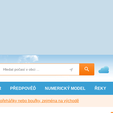
R
PŘEDPOVĚĎ
NUMERICKÝ
MODEL
ŘEKY
y přeháňky nebo bouřky, zejména na východě