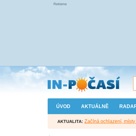
Přejít
na
hlavní
obsah
ÚVOD
AKTUÁLNĚ
RADA
Začíná ochlazení, míst
AKTUALITA: