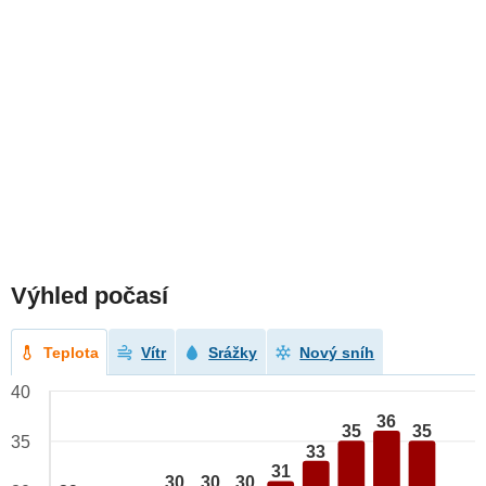
Výhled počasí
Teplota
Vítr
Srážky
Nový sníh
40
36
35
35
35
33
31
30
30
30