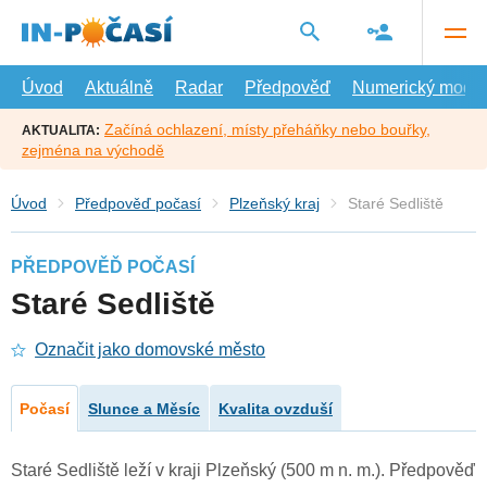
Přejít
na
hlavní
obsah
Úvod
Aktuálně
Radar
Předpověď
Numerický model
Začíná ochlazení, místy přeháňky nebo bouřky,
AKTUALITA:
zejména na východě
Úvod
Předpověď počasí
Plzeňský kraj
Staré Sedliště
PŘEDPOVĚĎ POČASÍ
Staré Sedliště
Označit jako domovské město
Počasí
Slunce a Měsíc
Kvalita ovzduší
Staré Sedliště leží v kraji Plzeňský (500 m n. m.). Předpověď