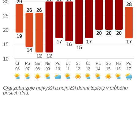
29
30
28
26
26
25
20
20
20
20
19
17
17
17
15
16
15
14
12
12
10
Čt
Pá
So
Ne
Po
Út
St
Čt
Pá
So
Ne
Po
06
07
08
09
10
11
12
13
14
15
16
17
Graf zobrazuje nejvyšší a nejnižší denní teploty v průběhu
příštích dnů.