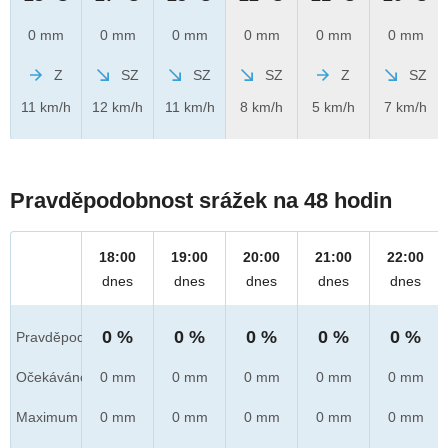
0 mm
0 mm
0 mm
0 mm
0 mm
0 mm
Z
SZ
SZ
SZ
Z
SZ
11 km/h
12 km/h
11 km/h
8 km/h
5 km/h
7 km/h
Pravděpodobnost srážek na 48 hodin
18:00
19:00
20:00
21:00
22:00
dnes
dnes
dnes
dnes
dnes
0 %
0 %
0 %
0 %
0 %
Pravděpod.
Očekáváno
0 mm
0 mm
0 mm
0 mm
0 mm
Maximum
0 mm
0 mm
0 mm
0 mm
0 mm