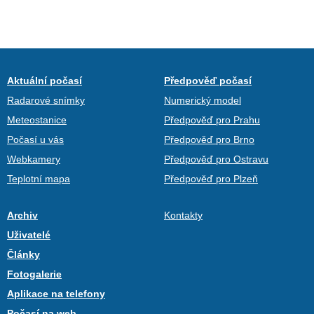
Aktuální počasí
Předpověď počasí
Radarové snímky
Numerický model
Meteostanice
Předpověď pro Prahu
Počasí u vás
Předpověď pro Brno
Webkamery
Předpověď pro Ostravu
Teplotní mapa
Předpověď pro Plzeň
Archiv
Kontakty
Uživatelé
Články
Fotogalerie
Aplikace na telefony
Počasí na web