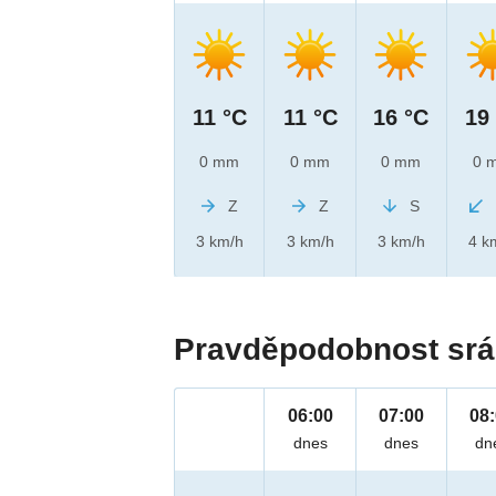
11 °C
11 °C
16 °C
19
0 mm
0 mm
0 mm
0 
Z
Z
S
3 km/h
3 km/h
3 km/h
4 k
Pravděpodobnost srá
06:00
07:00
08
dnes
dnes
dn