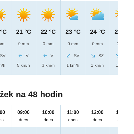
 °C
21 °C
22 °C
23 °C
24 °C
25 °C
mm
0 mm
0 mm
0 mm
0 mm
0 mm
SV
V
V
SV
SZ
SZ
m/h
5 km/h
3 km/h
1 km/h
1 km/h
1 km/h
žek na 48 hodin
:00
09:00
10:00
11:00
12:00
13:00
es
dnes
dnes
dnes
dnes
dnes