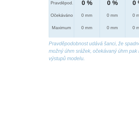
0 %
0 %
0
Pravděpod.
Očekáváno
0 mm
0 mm
0 
Maximum
0 mm
0 mm
0 
Pravděpodobnost udává šanci, že spadn
možný úhrn srážek, očekávaný úhrn pak 
výstupů modelu.