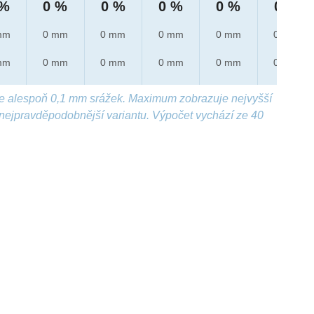
 %
0 %
0 %
0 %
0 %
0 %
mm
0 mm
0 mm
0 mm
0 mm
0 mm
mm
0 mm
0 mm
0 mm
0 mm
0 mm
e alespoň 0,1 mm srážek. Maximum zobrazuje nejvyšší
nejpravděpodobnější variantu. Výpočet vychází ze 40