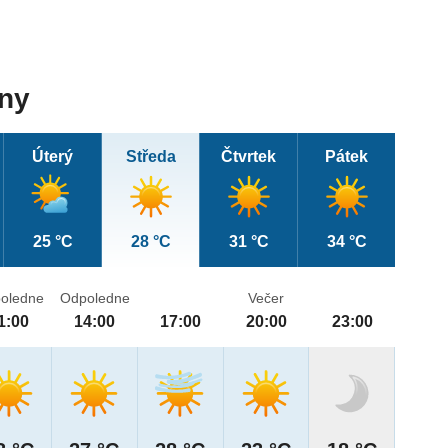
dny
Úterý
Středa
Čtvrtek
Pátek
25 °C
28 °C
31 °C
34 °C
oledne
Odpoledne
Večer
1:00
14:00
17:00
20:00
23:00