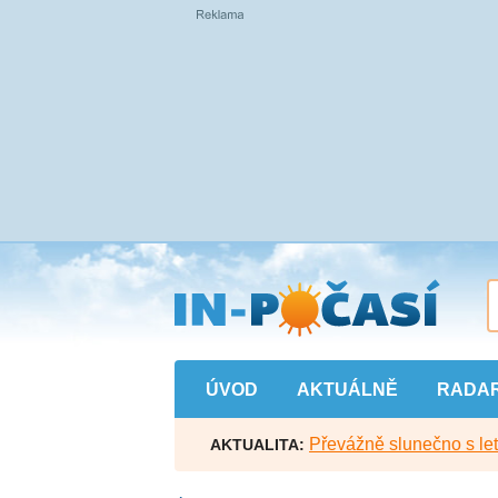
Přejít
na
hlavní
obsah
ÚVOD
AKTUÁLNĚ
RADA
Převážně slunečno s let
AKTUALITA: