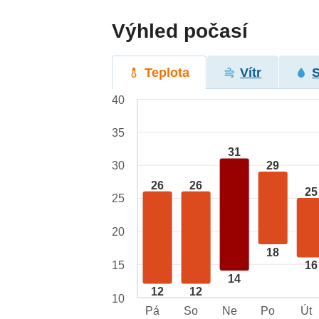
Výhled počasí
Teplota
Vítr
40
35
31
29
30
26
26
25
25
20
18
15
16
14
12
12
10
Pá
So
Ne
Po
Út