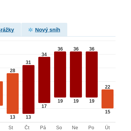
Srážky
Nový sníh
36
36
36
34
31
28
22
19
19
19
17
15
13
13
St
Čt
Pá
So
Ne
Po
Út