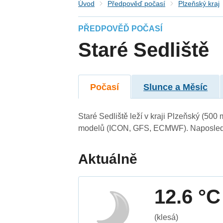
Úvod
Předpověď počasí
Plzeňský kraj
PŘEDPOVĚĎ POČASÍ
Staré Sedliště
Počasí
Slunce a Měsíc
Staré Sedliště leží v kraji Plzeňský (500
modelů (ICON, GFS, ECMWF). Naposledy 
Aktuálně
12.6 °C
(klesá)