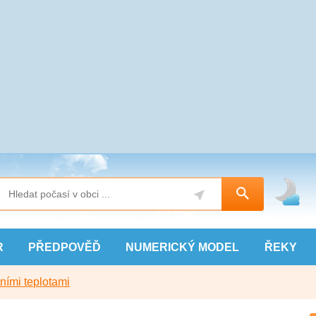
R
PŘEDPOVĚĎ
NUMERICKÝ
MODEL
ŘEKY
ními teplotami