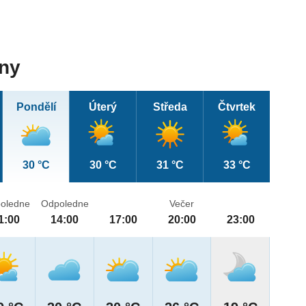
dny
Pondělí
Úterý
Středa
Čtvrtek
30 °C
30 °C
31 °C
33 °C
oledne
Odpoledne
Večer
1:00
14:00
17:00
20:00
23:00