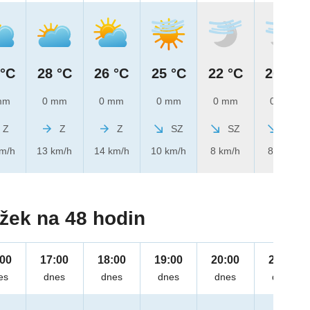
 °C
28 °C
26 °C
25 °C
22 °C
20 °C
mm
0 mm
0 mm
0 mm
0 mm
0 mm
Z
Z
Z
SZ
SZ
SZ
km/h
13 km/h
14 km/h
10 km/h
8 km/h
8 km/h
žek na 48 hodin
:00
17:00
18:00
19:00
20:00
21:00
es
dnes
dnes
dnes
dnes
dnes