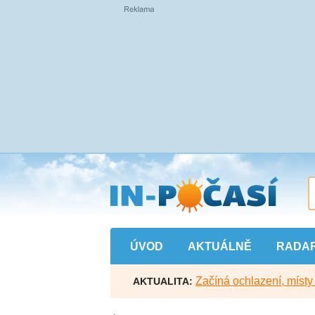
Přejít
na
hlavní
obsah
ÚVOD
AKTUÁLNĚ
RADA
Začíná ochlazení, míst
AKTUALITA: