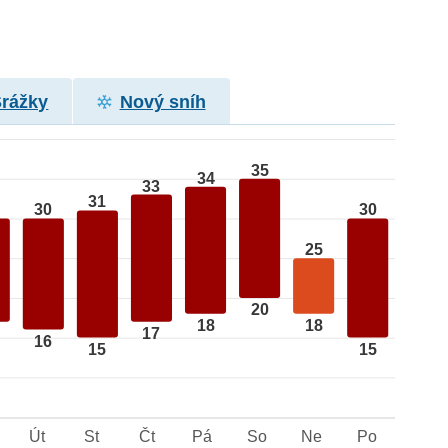
Srážky
Nový sníh
35
34
33
31
30
30
25
20
18
18
17
16
15
15
Út
St
Čt
Pá
So
Ne
Po