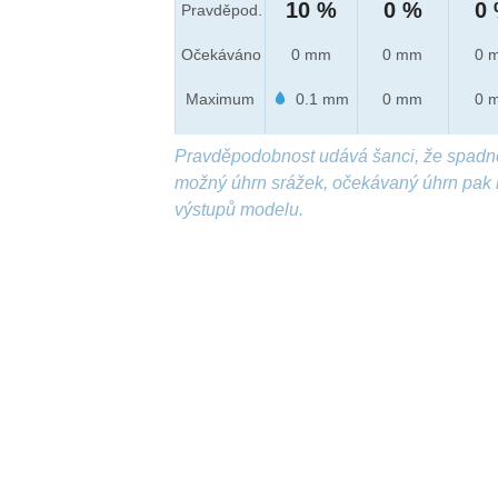
10 %
0 %
0
Pravděpod.
Očekáváno
0 mm
0 mm
0 
Maximum
0.1 mm
0 mm
0 
Pravděpodobnost udává šanci, že spadn
možný úhrn srážek, očekávaný úhrn pak 
výstupů modelu.