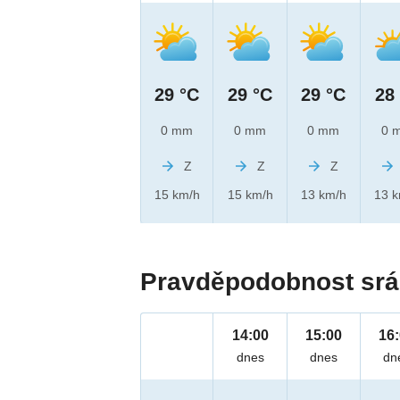
29 °C
29 °C
29 °C
28
0 mm
0 mm
0 mm
0 
Z
Z
Z
15 km/h
15 km/h
13 km/h
13 
Pravděpodobnost srá
14:00
15:00
16
dnes
dnes
dn