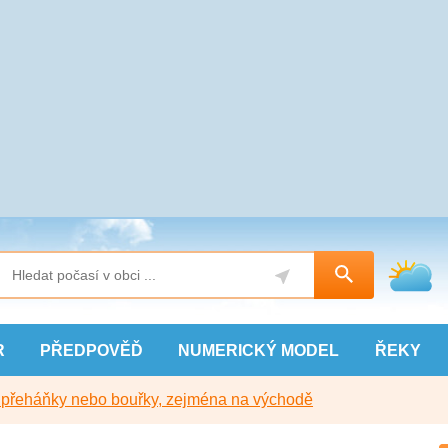
R
PŘEDPOVĚĎ
NUMERICKÝ
MODEL
ŘEKY
y přeháňky nebo bouřky, zejména na východě