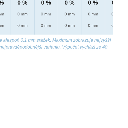
 %
0 %
0 %
0 %
0 %
0 %
mm
0 mm
0 mm
0 mm
0 mm
0 mm
mm
0 mm
0 mm
0 mm
0 mm
0 mm
e alespoň 0,1 mm srážek. Maximum zobrazuje nejvyšší
nejpravděpodobnější variantu. Výpočet vychází ze 40