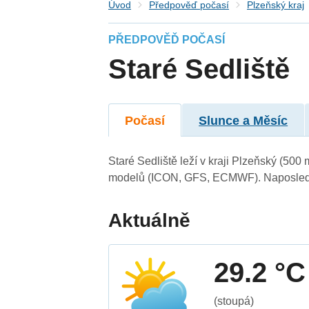
Úvod
Předpověď počasí
Plzeňský kraj
PŘEDPOVĚĎ POČASÍ
Staré Sedliště
Počasí
Slunce a Měsíc
Staré Sedliště leží v kraji Plzeňský (500
modelů (ICON, GFS, ECMWF). Naposledy 
Aktuálně
29.2 °C
(stoupá)