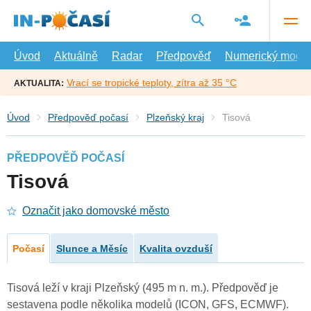
Přejít
na
hlavní
obsah
Úvod
Aktuálně
Radar
Předpověď
Numerický model
Vrací se tropické teploty, zítra až 35 °C
AKTUALITA:
Úvod
Předpověď počasí
Plzeňský kraj
Tisová
PŘEDPOVĚĎ POČASÍ
Tisová
Označit jako domovské město
Počasí
Slunce a Měsíc
Kvalita ovzduší
Tisová leží v kraji Plzeňský (495 m n. m.). Předpověď je
sestavena podle několika modelů (ICON, GFS, ECMWF).