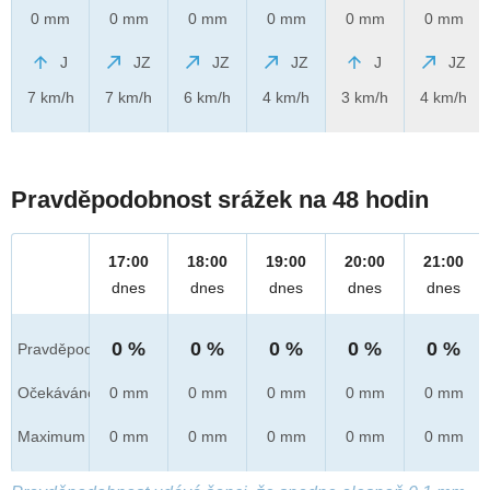
0 mm
0 mm
0 mm
0 mm
0 mm
0 mm
J
JZ
JZ
JZ
J
JZ
7 km/h
7 km/h
6 km/h
4 km/h
3 km/h
4 km/h
Pravděpodobnost srážek na 48 hodin
17:00
18:00
19:00
20:00
21:00
dnes
dnes
dnes
dnes
dnes
0 %
0 %
0 %
0 %
0 %
Pravděpod.
Očekáváno
0 mm
0 mm
0 mm
0 mm
0 mm
Maximum
0 mm
0 mm
0 mm
0 mm
0 mm