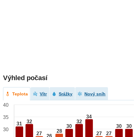
Výhled počasí
Teplota
Vítr
Srážky
Nový sníh
40
34
35
32
32
31
30
30
30
30
28
27
27
27
26