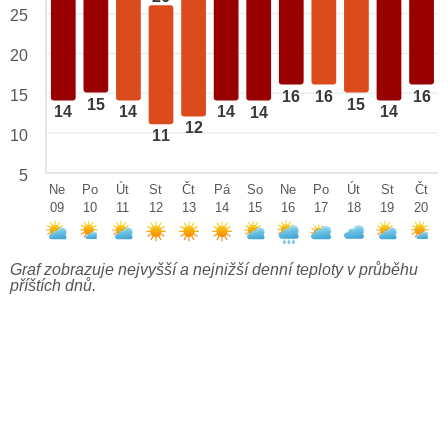
25
20
15
16
16
16
15
15
14
14
14
14
14
12
10
11
5
Ne
Po
Út
St
Čt
Pá
So
Ne
Po
Út
St
Čt
09
10
11
12
13
14
15
16
17
18
19
20
Graf zobrazuje nejvyšší a nejnižší denní teploty v průběhu
příštích dnů.