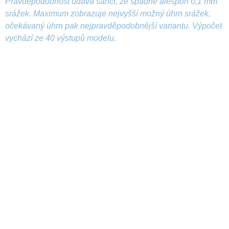
Pravděpodobnost udává šanci, že spadne alespoň 0,1 mm
srážek. Maximum zobrazuje nejvyšší možný úhrn srážek,
očekávaný úhrn pak nejpravděpodobnější variantu. Výpočet
vychází ze 40 výstupů modelu.