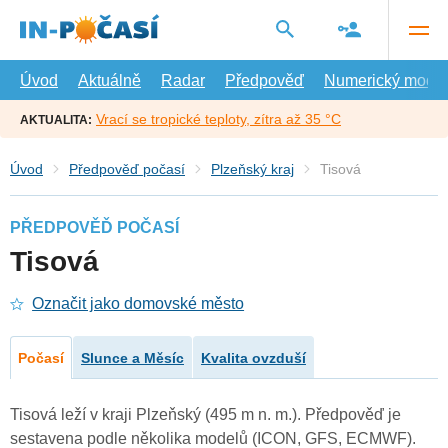
Přejít
na
hlavní
obsah
Úvod
Aktuálně
Radar
Předpověď
Numerický model
Vrací se tropické teploty, zítra až 35 °C
AKTUALITA:
Úvod
Předpověď počasí
Plzeňský kraj
Tisová
PŘEDPOVĚĎ POČASÍ
Tisová
Označit jako domovské město
Počasí
Slunce a Měsíc
Kvalita ovzduší
Tisová leží v kraji Plzeňský (495 m n. m.). Předpověď je
sestavena podle několika modelů (ICON, GFS, ECMWF).