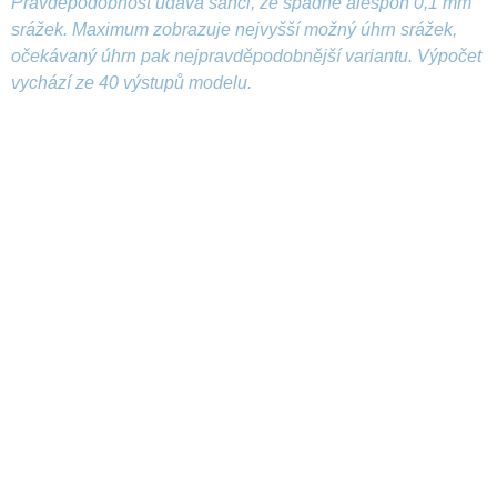
Pravděpodobnost udává šanci, že spadne alespoň 0,1 mm
srážek. Maximum zobrazuje nejvyšší možný úhrn srážek,
očekávaný úhrn pak nejpravděpodobnější variantu. Výpočet
vychází ze 40 výstupů modelu.