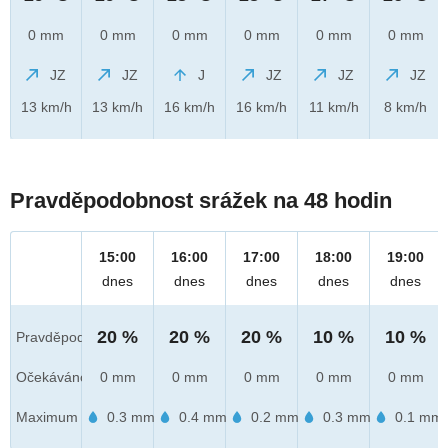
0 mm
0 mm
0 mm
0 mm
0 mm
0 mm
JZ
JZ
J
JZ
JZ
JZ
13 km/h
13 km/h
16 km/h
16 km/h
11 km/h
8 km/h
Pravděpodobnost srážek na 48 hodin
15:00
16:00
17:00
18:00
19:00
dnes
dnes
dnes
dnes
dnes
20 %
20 %
20 %
10 %
10 %
Pravděpod.
Očekáváno
0 mm
0 mm
0 mm
0 mm
0 mm
Maximum
0.3 mm
0.4 mm
0.2 mm
0.3 mm
0.1 mm