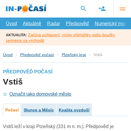
Přejít
na
hlavní
obsah
Úvod
Aktuálně
Radar
Předpověď
Numerický model
Začíná ochlazení, místy přeháňky nebo bouřky,
AKTUALITA:
zejména na východě
Úvod
Předpověď počasí
Plzeňský kraj
Vstiš
PŘEDPOVĚĎ POČASÍ
Vstiš
Označit jako domovské město
Počasí
Slunce a Měsíc
Kvalita ovzduší
Vstiš leží v kraji Plzeňský (331 m n. m.). Předpověď je