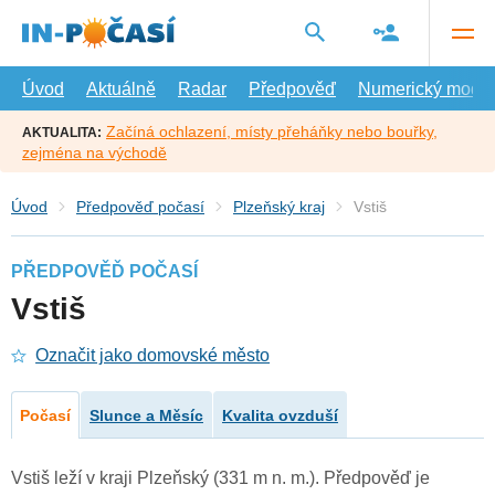
Přejít
na
hlavní
obsah
Úvod
Aktuálně
Radar
Předpověď
Numerický model
Začíná ochlazení, místy přeháňky nebo bouřky,
AKTUALITA:
zejména na východě
Úvod
Předpověď počasí
Plzeňský kraj
Vstiš
PŘEDPOVĚĎ POČASÍ
Vstiš
Označit jako domovské město
Počasí
Slunce a Měsíc
Kvalita ovzduší
Vstiš leží v kraji Plzeňský (331 m n. m.). Předpověď je