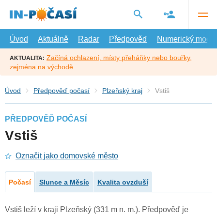
Přejít
na
hlavní
obsah
Úvod
Aktuálně
Radar
Předpověď
Numerický model
Začíná ochlazení, místy přeháňky nebo bouřky,
AKTUALITA:
zejména na východě
Úvod
Předpověď počasí
Plzeňský kraj
Vstiš
PŘEDPOVĚĎ POČASÍ
Vstiš
Označit jako domovské město
Počasí
Slunce a Měsíc
Kvalita ovzduší
Vstiš leží v kraji Plzeňský (331 m n. m.). Předpověď je