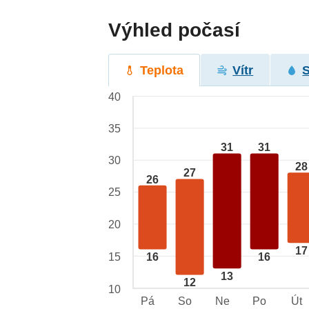
Výhled počasí
Teplota
Vítr
40
35
31
31
30
28
27
26
25
20
17
15
16
16
13
12
10
Pá
So
Ne
Po
Út