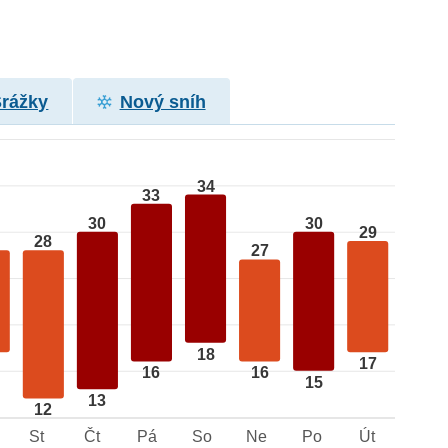
Srážky
Nový sníh
34
33
30
30
29
28
27
18
17
16
16
15
13
12
St
Čt
Pá
So
Ne
Po
Út