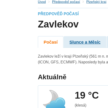
Úvod
Předpověď počasí
Plzeňský kraj
PŘEDPOVĚĎ POČASÍ
Zavlekov
Počasí
Slunce a Měsíc
Zavlekov leží v kraji Plzeňský (561 m n.
(ICON, GFS, ECMWF). Naposledy byla ak
Aktuálně
19 °C
(klesá)