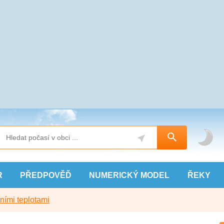
R
PŘEDPOVĚĎ
NUMERICKÝ
MODEL
ŘEKY
ními teplotami