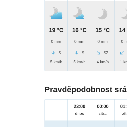
19 °C
16 °C
15 °C
14
0 mm
0 mm
0 mm
0 
S
S
SZ
5 km/h
5 km/h
4 km/h
1 k
Pravděpodobnost srá
23:00
00:00
01
dnes
zítra
zít