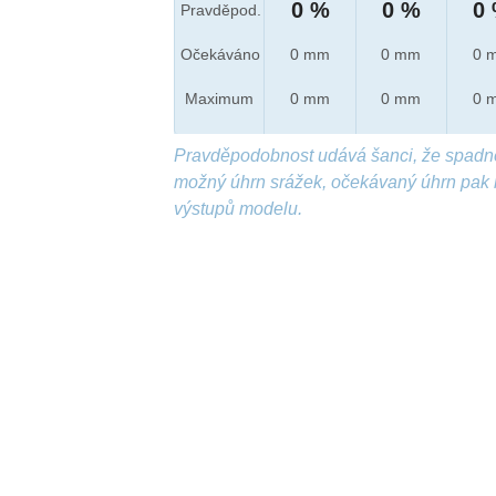
0 %
0 %
0
Pravděpod.
Očekáváno
0 mm
0 mm
0 
Maximum
0 mm
0 mm
0 
Pravděpodobnost udává šanci, že spadn
možný úhrn srážek, očekávaný úhrn pak 
výstupů modelu.