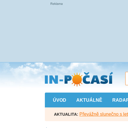
Přejít
na
hlavní
obsah
ÚVOD
AKTUÁLNĚ
RADA
Převážně slunečno s let
AKTUALITA: