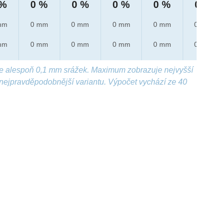
 %
0 %
0 %
0 %
0 %
0 %
mm
0 mm
0 mm
0 mm
0 mm
0 mm
mm
0 mm
0 mm
0 mm
0 mm
0 mm
e alespoň 0,1 mm srážek. Maximum zobrazuje nejvyšší
nejpravděpodobnější variantu. Výpočet vychází ze 40