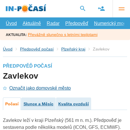
Přejít
na
hlavní
obsah
Úvod
Aktuálně
Radar
Předpověď
Numerický model
Převážně slunečno s letními teplotami
AKTUALITA:
Úvod
Předpověď počasí
Plzeňský kraj
Zavlekov
PŘEDPOVĚĎ POČASÍ
Zavlekov
Označit jako domovské město
Počasí
Slunce a Měsíc
Kvalita ovzduší
Zavlekov leží v kraji Plzeňský (561 m n. m.). Předpověď je
sestavena podle několika modelů (ICON, GFS, ECMWF).