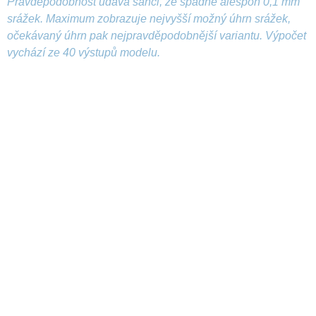
Pravděpodobnost udává šanci, že spadne alespoň 0,1 mm
srážek. Maximum zobrazuje nejvyšší možný úhrn srážek,
očekávaný úhrn pak nejpravděpodobnější variantu. Výpočet
vychází ze 40 výstupů modelu.