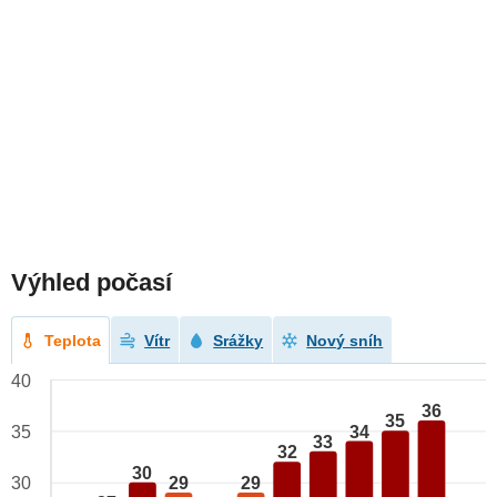
Výhled počasí
Teplota
Vítr
Srážky
Nový sníh
40
36
35
34
35
33
32
30
29
29
30