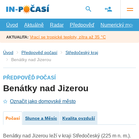
Přejít
na
hlavní
obsah
Úvod
Aktuálně
Radar
Předpověď
Numerický model
Vrací se tropické teploty, zítra až 35 °C
AKTUALITA:
Úvod
Předpověď počasí
Středočeský kraj
Benátky nad Jizerou
PŘEDPOVĚĎ POČASÍ
Benátky nad Jizerou
Označit jako domovské město
Počasí
Slunce a Měsíc
Kvalita ovzduší
Benátky nad Jizerou leží v kraji Středočeský (225 m n. m.).