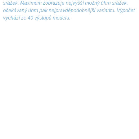
srážek. Maximum zobrazuje nejvyšší možný úhrn srážek,
očekávaný úhrn pak nejpravděpodobnější variantu. Výpočet
vychází ze 40 výstupů modelu.