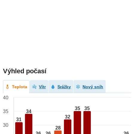
Výhled počasí
Teplota
Vítr
Srážky
Nový sníh
40
35
35
34
35
32
31
30
28
26
26
26