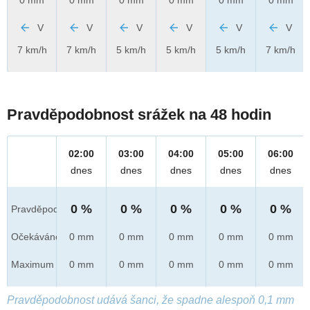
V
V
V
V
V
V
7 km/h
7 km/h
5 km/h
5 km/h
5 km/h
7 km/h
Pravděpodobnost srážek na 48 hodin
02:00
03:00
04:00
05:00
06:00
dnes
dnes
dnes
dnes
dnes
0 %
0 %
0 %
0 %
0 %
Pravděpod.
Očekáváno
0 mm
0 mm
0 mm
0 mm
0 mm
Maximum
0 mm
0 mm
0 mm
0 mm
0 mm
Pravděpodobnost udává šanci, že spadne alespoň 0,1 mm