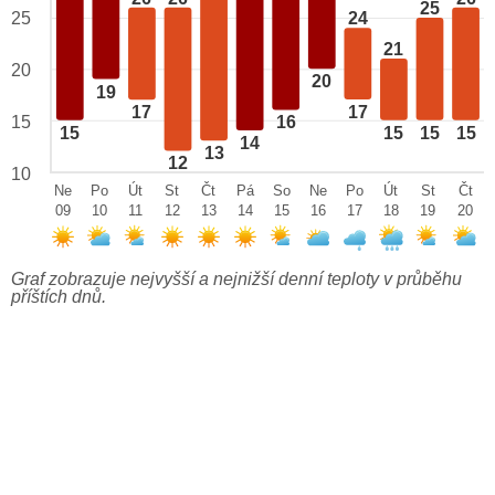
25
25
24
21
20
20
19
17
17
15
16
15
15
15
15
14
13
12
10
Ne
Po
Út
St
Čt
Pá
So
Ne
Po
Út
St
Čt
09
10
11
12
13
14
15
16
17
18
19
20
Graf zobrazuje nejvyšší a nejnižší denní teploty v průběhu
příštích dnů.